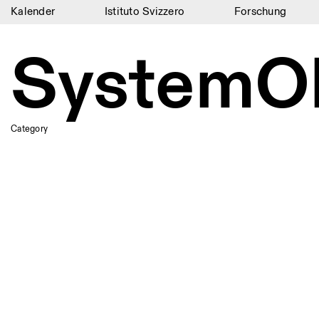
Kalender
Istituto Svizzero
Forschung
Kalender
SystemO
Istituto Svizzero
Forschung
Residenzen
Category
Archiv
Blog
Organisation
Bibliothek
Jobs