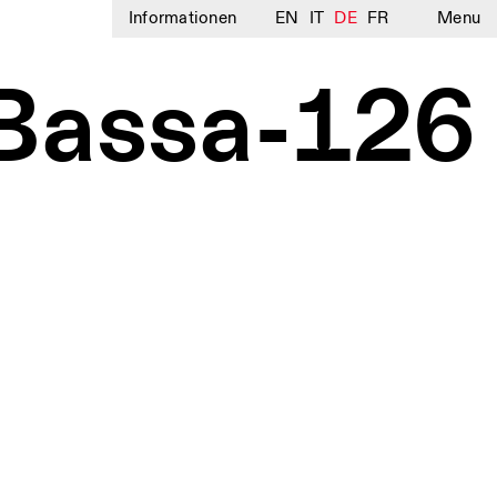
Informationen
EN
IT
DE
FR
Menu
Bassa-126