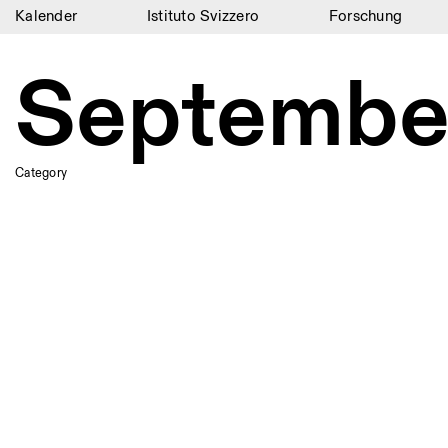
Kalender
Istituto Svizzero
Forschung
Kalender
Septembe
Istituto Svizzero
Forschung
Category
Residenzen
Archiv
Blog
Organisation
Bibliothek
Jobs