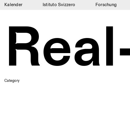
Kalender
Istituto Svizzero
Forschung
Kalender
Real
Istituto Svizzero
Forschung
Residenzen
Archiv
Blog
Category
Organisation
Bibliothek
Jobs