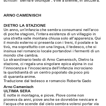
scrittori “Berna è ovunque”. Vive a Bienne, in Svizzera.
ARNO CAMENISCH
DIETRO LA STAZIONE
Un anno, un’infanzia che sembra consumarsi nell’arco
di poche stagioni, l’intera esistenza di un villaggio in
una stretta valle montana chiusa solo all’apparenza. Qui
il mondo esterno si presenta con i treni, il postale e la
tivù, ma soprattutto con una lingua, il tedesco, che si
Designed by Dallas
insinua nel romancio locale portandovi i fermenti di un
mondo che cambia.
Lo straordinario testo di Arno Camenisch, Dietro la
stazione, ci regala una singolare epica alpina in cui
l’innocenza e l’incoscienza dell’infanzia incrociano
la quotidianità di un centro popolato da poco più
di quaranta anime.
Traduzione dal tedesco e romancio Roberta Gado
Arno Camenisch
ULTIMA SERA
È notte in montagna, e piove. Piove come non
pioveva da anni, piove anche se dovrebbe nevicare e
l’acqua che scende dal cielo sembra volersi portar via