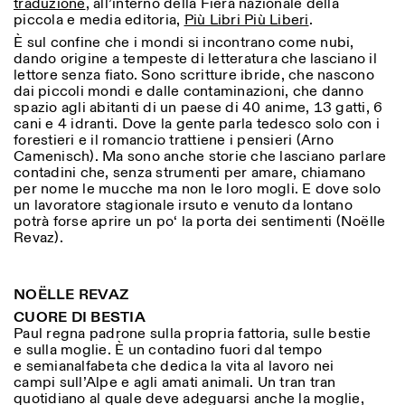
traduzione
, all’interno della Fiera nazionale della
Donnerstag: 14:30–20:00
piccola e media editoria,
Più Libri Più Liberi
.
Samstag/Sonntag: 11:00–
È sul confine che i mondi si incontrano come nubi,
18:30
Length
Facebook
dando origine a tempeste di letteratura che lasciano il
Instagram
Linkedin
Vimeo
lettore senza fiato. Sono scritture ibride, che nascono
FÜHRUNGEN:
Nur auf Anfrage
1
365
Privacy Policy
dai piccoli mondi e dalle contaminazioni, che danno
(Italienisch, Englisch)
spazio agli abitanti di un paese di 40 anime, 13 gatti, 6
> 1
Preise: 10€ pro Person
cani e 4 idranti. Dove la gente parla tedesco solo con i
Für Reservierung:
forestieri e il romancio trattiene i pensieri (Arno
visite@istitutosvizzero.it
Camenisch). Ma sono anche storie che lasciano parlare
contadini che, senza strumenti per amare, chiamano
Tiere haben keinen Zutritt
per nome le mucche ma non le loro mogli. E dove solo
oppure Tiere verboten
un lavoratore stagionale irsuto e venuto da lontano
potrà forse aprire un po‘ la porta dei sentimenti (Noëlle
Revaz).
NOËLLE REVAZ
CUORE DI BESTIA
Paul regna padrone sulla propria fattoria, sulle bestie
e sulla moglie. È un contadino fuori dal tempo
e semianalfabeta che dedica la vita al lavoro nei
campi sull’Alpe e agli amati animali. Un tran tran
quotidiano al quale deve adeguarsi anche la moglie,