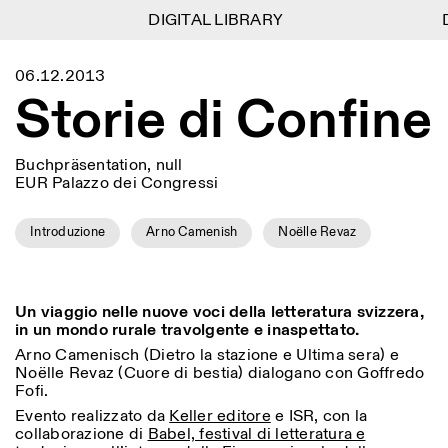
DIGITAL LIBRARY
DIGITAL LIBRARY
D
D
1
Menu
Close
06.12.2013
Informationen
Filtern
Close
Close
Storie di Confine
Lingua
Area
EN
IT
DE
Reset
FR
ISTITUTO SVIZZERO
Villa Maraini
ROM
Via Ludovisi 48
Kunst
Residenzen
Wissenschaften
00187 Roma
Kalender
Buchpräsentation, null
+39 06 420 421
Istituto Svizzero
EUR Palazzo dei Congressi
roma@istitutosvizzero.it
Forschung
Ort
Reset
Residenzen
Mit öffentlichen
Introduzione
Arno Camenish
Noëlle Revaz
Archiv
Rom
All
Mailand
Verkehrsmitteln: Das
Blog
Istituto Svizzero befindet
Organisation
sich in der Nähe der Metro-
Kategorie
Reset
Bibliothek
Haltestelle Barberini
Jobs
Un viaggio nelle nuove voci della letteratura svizzera,
All
in un mondo rurale travolgente e inaspettato.
Andere Tätigkeiten
ÖFFNUNGSZEITEN DER
Anthropologie
Archaelogie
09:00–13:30, 14:30–18:00
REZEPTION:
Arno Camenisch (Dietro la stazione e Ultima sera) e
MO-FR
Noëlle Revaz (Cuore di bestia) dialogano con Goffredo
NEWSLETTER
Architektur
Kunst
Fofi.
Melden Sie sich für unseren Newsletter an, damit Sie
ÖFFNUNGSZEITEN DER
Atlas Studios
stets auf dem Laufenden über unsere Veranstaltungen
Astrophysik
Buchpräsentation
Evento realizzato da
Keller editore
e ISR, con la
AUSSTELLUNG
Mittwoch/Freitag: 14:30–
sind
collaborazione di
Babel, festival di letteratura e
18:30
More Options...