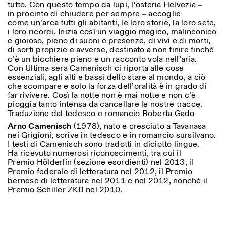
tutto. Con questo tempo da lupi, l’osteria Helvezia ‒
in procinto di chiudere per sempre ‒ accoglie
come un’arca tutti gli abitanti, le loro storie, la loro sete,
i loro ricordi. Inizia così un viaggio magico, malinconico
e gioioso, pieno di suoni e presenze, di vivi e di morti,
di sorti propizie e avverse, destinato a non finire finché
c’è un bicchiere pieno e un racconto vola nell’aria.
Con Ultima sera Camenisch ci riporta alle cose
essenziali, agli alti e bassi dello stare al mondo, a ciò
che scompare e solo la forza dell’oralità è in grado di
far rivivere. Così la notte non è mai notte e non c’è
pioggia tanto intensa da cancellare le nostre tracce.
Traduzione dal tedesco e romancio Roberta Gado
Arno Camenisch
(1978), nato e cresciuto a Tavanasa
nei Grigioni, scrive in tedesco e in romancio sursilvano.
I testi di Camenisch sono tradotti in diciotto lingue.
Ha ricevuto numerosi riconoscimenti, tra cui il
Premio Hölderlin (sezione esordienti) nel 2013, il
Premio federale di letteratura nel 2012, il Premio
bernese di letteratura nel 2011 e nel 2012, nonché il
Premio Schiller ZKB nel 2010.