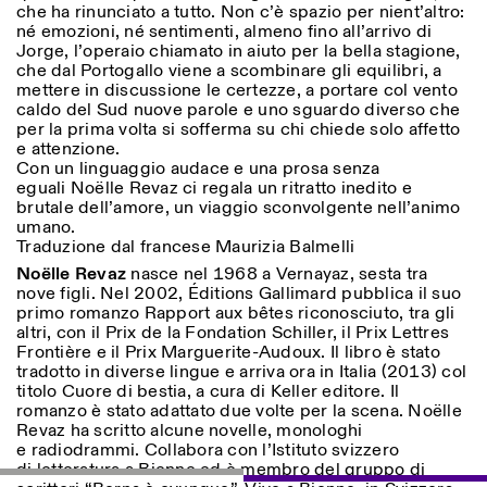
che ha rinunciato a tutto. Non c’è spazio per nient’altro:
né emozioni, né sentimenti, almeno fino all’arrivo di
Jorge, l’operaio chiamato in aiuto per la bella stagione,
che dal Portogallo viene a scombinare gli equilibri, a
mettere in discussione le certezze, a portare col vento
ISTITUTO SVIZZERO
Sede di Milano
caldo del Sud nuove parole e uno sguardo diverso che
MAILAND
Via Vecchio Politecnico 3
per la prima volta si sofferma su chi chiede solo affetto
20121 Mailand
e attenzione.
+39 02 76 01 61 18
Con un linguaggio audace e una prosa senza
milano@istitutosvizzero.it
eguali Noëlle Revaz ci regala un ritratto inedito e
brutale dell’amore, un viaggio sconvolgente nell’animo
ÖFFNUNGSZEITEN DER
I’ll miss you when I scroll
umano.
AUSSTELLUNG:
away
Traduzione dal francese Maurizia Balmelli
Montag/Freitag: 11:00–
Noëlle Revaz
nasce nel 1968 a Vernayaz, sesta tra
17:00
nove figli. Nel 2002, Éditions Gallimard pubblica il suo
Donnerstag: 11:00–20:00
primo romanzo Rapport aux bêtes riconosciuto, tra gli
Samstag: 14:00–18:00
altri, con il Prix de la Fondation Schiller, il Prix Lettres
Sonntag: geschlossen
Frontière e il Prix Marguerite-Audoux. Il libro è stato
tradotto in diverse lingue e arriva ora in Italia (2013) col
titolo Cuore di bestia, a cura di Keller editore. Il
romanzo è stato adattato due volte per la scena. Noëlle
Revaz ha scritto alcune novelle, monologhi
e radiodrammi. Collabora con l’Istituto svizzero
di letteratura a Bienne ed è membro del gruppo di