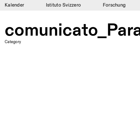
Kalender
Istituto Svizzero
Forschung
Kalender
comunicato_Para
Istituto Svizzero
Category
Forschung
Residenzen
Archiv
Blog
Organisation
Bibliothek
Jobs