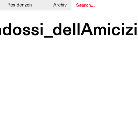
Residenzen
Archiv
1
1
dossi_dellAmici