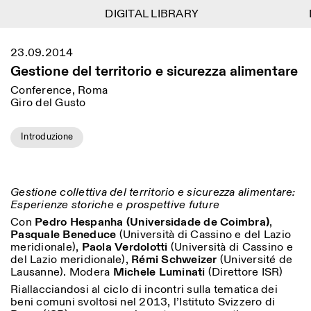
DIGITAL LIBRARY
DIGITAL LIBRARY
1
Menu
Close
23.09.2014
Information
Filters
Close
Close
Gestione del territorio e sicurezza alimentare
Lingua
Area
EN
IT
DE
Reset
FR
ISTITUTO SVIZZERO
Villa Maraini
Conference, Roma
ROME
Via Ludovisi 48
Giro del Gusto
Art
Residencies
Science
00187 Roma
Calendar
+39 06 420 421
Istituto Svizzero
roma@istitutosvizzero.it
Research
Introduzione
Location
Reset
Residencies
By public transportation:
Archive
Rome
All
Milan
Istituto Svizzero is located
Blog
near the metro A stop
Organisation
Gestione collettiva del territorio e sicurezza alimentare:
Barberini
Category
Reset
Library
Esperienze storiche e prospettive future
Jobs
FRONT DESK HOURS:
Con
Pedro Hespanha (Universidade de Coimbra)
,
All Categories
Other Activities
09:00AM–01:30PM,
MON-FRI
Pasquale Beneduce
(Università di Cassino e del Lazio
Anthropology
Archaeology
02:30PM–06:00PM
meridionale),
Paola Verdolotti
(Università di Cassino e
NEWSLETTER
del Lazio meridionale),
Rémi Schweizer
(Université de
Architecture
Art
EXHIBITION HOURS:
Atlas Studios
Signup to our newsletter to receive updates about our
Lausanne). Modera
Michele Luminati
(Direttore ISR)
Wednesday/Friday: 14:30-
events
Astrophysics
Book launch
Riallacciandosi al ciclo di incontri sulla tematica dei
18:30
beni comuni svoltosi nel 2013, l’Istituto Svizzero di
Thursday: 14:30-20:00
More Options...