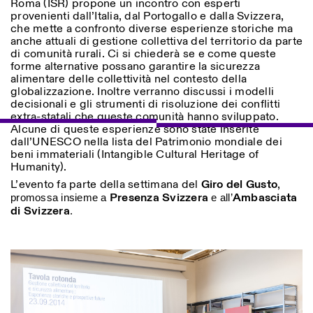
Roma (ISR) propone un incontro con esperti
Saturday/Sunday: 11:00-
provenienti dall’Italia, dal Portogallo e dalla Svizzera,
18:30
che mette a confronto diverse esperienze storiche ma
Facebook
Instagram
Linkedin
Vimeo
Length (days)
anche attuali di gestione collettiva del territorio da parte
GUIDED TOURS:
By appointment only
di comunità rurali. Ci si chiederà se e come queste
Privacy Policy
(Italian, English)
1
365
forme alternative possano garantire la sicurezza
Cost: 10€ per person
alimentare delle collettività nel contesto della
> 1
For bookings:
globalizzazione. Inoltre verranno discussi i modelli
visite@istitutosvizzero.it
decisionali e gli strumenti di risoluzione dei conflitti
extra-statali che queste comunità hanno sviluppato.
Animals are not permitted
Alcune di queste esperienze sono state inserite
dall’UNESCO nella lista del Patrimonio mondiale dei
beni immateriali (Intangible Cultural Heritage of
Humanity).
L’evento fa parte della settimana del
Giro del Gusto
,
Presenza Svizzera
Ambasciata
promossa insieme a
e all’
di Svizzera
.