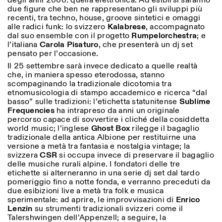
degli anni 2000: quella elettronica. Ad esibirsi saranno
Saturday/Sunday: 11:00-
due figure che ben ne rappresentano gli sviluppi più
18:30
recenti, tra techno, house, groove sintetici e omaggi
Facebook
Instagram
Linkedin
Vimeo
Length (days)
alle radici funk: lo svizzero
Kalabrese
, accompagnato
GUIDED TOURS:
By appointment only
dal suo ensemble con il progetto
Rumpelorchestra
; e
Privacy Policy
(Italian, English)
1
365
l’italiana
Carola Pisaturo
, che presenterà un dj set
Cost: 10€ per person
pensato per l’occasione.
> 1
For bookings:
Il 25 settembre sarà invece dedicato a quelle realtà
visite@istitutosvizzero.it
che, in maniera spesso eterodossa, stanno
scompaginando la tradizionale dicotomia tra
Animals are not permitted
etnomusicologia di stampo accademico e ricerca “dal
basso” sulle tradizioni: l’etichetta statunitense
Sublime
Frequencies
ha intrapreso da anni un originale
percorso capace di sovvertire i cliché della cosiddetta
world music; l’inglese
Ghost Box
rilegge il bagaglio
tradizionale della antica Albione per restituirne una
versione a metà tra fantasia e nostalgia vintage; la
svizzera
CSR
si occupa invece di preservare il bagaglio
delle musiche rurali alpine. I fondatori delle tre
etichette si alterneranno in una serie dj set dal tardo
pomeriggio fino a notte fonda, e verranno preceduti da
due esibizioni live a metà tra folk e musica
sperimentale: ad aprire, le improvvisazioni di
Enrico
Lenzin
su strumenti tradizionali svizzeri come il
Talershwingen dell’Appenzell; a seguire, la