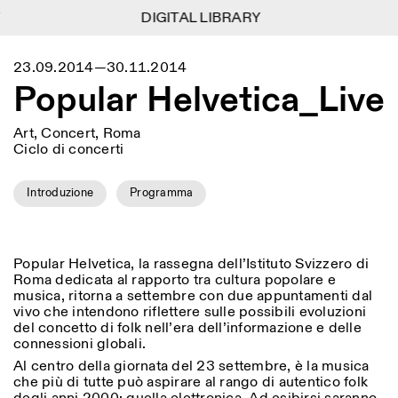
DIGITAL LIBRARY
DIGITAL LIBRARY
1
Menu
Close
23.09.2014—30.11.2014
Information
Filters
Close
Close
Popular Helvetica_Live
Lingua
Area
EN
IT
DE
Reset
FR
ISTITUTO SVIZZERO
Villa Maraini
ROME
Via Ludovisi 48
Art, Concert, Roma
Art
Residencies
Science
00187 Roma
Calendar
Ciclo di concerti
+39 06 420 421
Istituto Svizzero
roma@istitutosvizzero.it
Research
Location
Reset
Residencies
Introduzione
Programma
By public transportation:
Archive
Rome
All
Milan
Istituto Svizzero is located
Blog
near the metro A stop
Organisation
Barberini
Category
Reset
Library
Popular Helvetica, la rassegna dell’Istituto Svizzero di
Jobs
Roma dedicata al rapporto tra cultura popolare e
FRONT DESK HOURS:
All Categories
Other Activities
musica, ritorna a settembre con due appuntamenti dal
09:00AM–01:30PM,
MON-FRI
vivo che intendono riflettere sulle possibili evoluzioni
Anthropology
Archaeology
02:30PM–06:00PM
del concetto di folk nell’era dell’informazione e delle
NEWSLETTER
Architecture
Art
connessioni globali.
EXHIBITION HOURS:
Atlas Studios
Signup to our newsletter to receive updates about our
Wednesday/Friday: 14:30-
events
Al centro della giornata del 23 settembre, è la musica
Astrophysics
Book launch
18:30
che più di tutte può aspirare al rango di autentico folk
Thursday: 14:30-20:00
More Options...