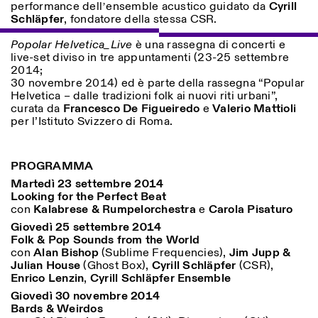
performance dellʼensemble acustico guidato da
Cyrill
Schläpfer
, fondatore della stessa CSR.
ISTITUTO SVIZZERO
Sede di Milano
Popolar Helvetica_Live
è una rassegna di concerti e
MILAN
Via Vecchio Politecnico 3
live-set diviso in tre appuntamenti (23-25 settembre
20121 Milan
2014;
+39 02 76 01 61 18
30 novembre 2014) ed è parte della rassegna “Popular
milano@istitutosvizzero.it
Helvetica – dalle tradizioni folk ai nuovi riti urbani”,
curata da
Francesco De Figueiredo
e
Valerio Mattioli
EXHIBITION HOURS:
I’ll miss you when I scroll
per l’Istituto Svizzero di Roma.
away
Monday/Friday: 11:00-
17:00
PROGRAMMA
Thursday: 11:00-20:00
Saturday: 14:00-18:00
Martedì 23 settembre 2014
Sunday closed
Looking for the Perfect Beat
con
Kalabrese
&
Rumpelorchestra
e
Carola Pisaturo
Giovedì 25 settembre
2014
Folk & Pop Sounds from the World
con
Alan Bishop
(Sublime Frequencies),
Jim Jupp &
Julian House
(Ghost Box),
Cyrill Schläpfer
(CSR),
Enrico Lenzin
,
Cyrill Schläpfer Ensemble
Giovedì 30 novembre
2014
Bards & Weirdos