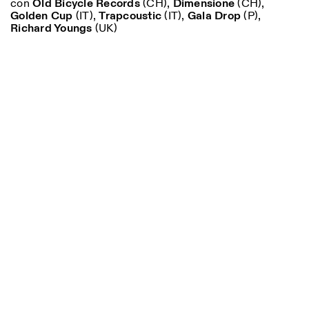
con
Old Bicycle Records
(CH),
Dimensione
(CH),
Golden Cup
(IT),
Trapcoustic
(IT),
Gala Drop
(P),
Richard Youngs
(UK)
Designed by Dallas
Photo series documenting Swiss innovation in
architecture, engineering, and materials for sustainable
environments. Fabrication and Construction of Tor