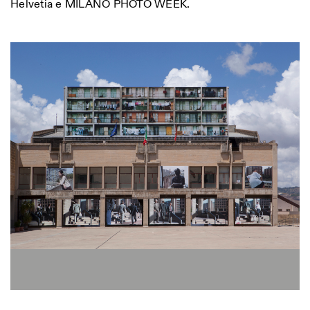
Helvetia e MILANO PHOTO WEEK.
ISTITUTO SVIZZERO
Sede di Milano
MILAN
Via Vecchio Politecnico 3
20121 Milan
+39 02 76 01 61 18
milano@istitutosvizzero.it
HORAIRES DE VISITE:
I’ll miss you when I scroll
away
Lundi–vendredi : 11h00–
17h00
Jeudi : 11h00–20h00
Samedi : 14h00–18h00
Dimanche : fermé
Photo series documenting Swiss innovation in
architecture, engineering, and materials for sustainable
environments. Fabrication and Construction of Tor
Alva, 3D-Concrete extrusion, ETHZ RFL. ©
Girts
Apskalns