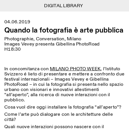
DIGITAL LIBRARY
DIGITAL LIBRARY
1
Menu
CLOSE
04.06.2019
Information
Filtres
CLOSE
CLOSE
Quando la fotografia è arte pubblica
Lingua
Area
EN
IT
DE
Reset
FR
ISTITUTO SVIZZERO
Villa Maraini
Photographie, Conversation, Milano
ROME
Via Ludovisi 48
Art
Résidences
Sciences
Images Vevey presenta Gibellina PhotoRoad
00187 Roma
Calendrier
H18:30
+39 06 420 421
Istituto Svizzero
roma@istitutosvizzero.it
Recherche
Lieu
Reset
Résidences
Par transport public: Istituto
Archives
Rome
All
Milan
In concomitanza con
MILANO PHOTO WEEK
, l’Istituto
Svizzero est situé près du
Blog
Svizzero é lieto di presentare e mettere a confronto due
métro A arrêt Barberini
Organisation
festival internazionali – Images Vevey e Gibellina
Catégorie
Reset
Bibliothèque
PhotoRoad – in cui la fotografia si presenta nello spazio
HORAIRES DE LA
urbano con visionari e innovativi allestimenti
Jobs
09:00–13:30, 14:30–18:00
RÉCEPTION:
All
“all’aperto”, alla ricerca di nuove interazioni con il
Autres Activités
LUN-VEN
pubblico.
Anthropologie
Archéologie
HORAIRES DE VISITE:
Cosa vuol dire oggi installare la fotografia “all’aperto”?
Atlas Studios
NEWSLETTER
Architecture
Art
Mercredi/Vendredi:
Inscrivez-vous à notre newsletter pour recevoir
Come l’arte può dialogare con le architetture delle
14h30–18h30
informations sur nos événements
città?
Astrophysique
Présentation livre
Jeudi: 14h30–20h00
Quali nuove interazioni possono nascere con il
Samedi/Dimanche: 11h00–
More Options...