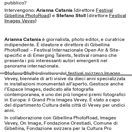
pubblico?
18h30
Intervengono:
Arianna Catania
(direttore
Festival
Facebook
Instagram
Linkedin
Vimeo
VISITES GUIDÉES:
Seulement sur rendez-vous
Length
Gibellina PhotoRoad
) e
Stefano Stoll
(direttore
Festival
(italien, anglais)
Images Vevey
)
Privacy Policy
Tarif: 10€ par personne
1
365
Pour réservations:
> 1
visite@istitutosvizzero.it
Arianna Catania
è giornalista, photo editor, e curatrice
indipendente. È ideatore e direttore di Gibellina
Animaux non admis
PhotoRoad – Festival Internazionale Open Air & Site-
specific e di Emerging Talents, festival romano che
presenta i più interessanti autori emergenti nel
panorama internazionale.
Stefano Stoll
è direttore del festival svizzero Images
Vevey, biennale di arti visive da dieci anni specializzata
in installazioni monumentali all’aperto. Gestisce anche
l’Espace Images, dedicato alla fotografia
contemporanea, e uno dei più longevi premi fotografici
in Europa: il Grand Prix Images Vevey. È stato a capo
del dipartimento Cultura della città di Vevey per undici
anni.
In collaborazione con Gibellina PhotoRoad, Images
Vevey, On Image, Fondazione Orestiadi, Comune di
Gibellina, Fondazione svizzera per la Cultura Pro