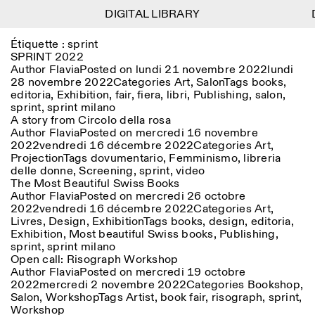
DIGITAL LIBRARY
DIGITAL LIBRARY
1
Étiquette :
sprint
Menu
CLOSE
Information
Filtres
CLOSE
CLOSE
SPRINT 2022
Author
Flavia
Posted on
lundi 21 novembre 2022
lundi
28 novembre 2022
Categories
Art
,
Salon
Tags
books
,
Lingua
Area
EN
IT
DE
Reset
FR
ISTITUTO SVIZZERO
Villa Maraini
editoria
,
Exhibition
,
fair
,
fiera
,
libri
,
Publishing
,
salon
,
ROME
Via Ludovisi 48
Art
Résidences
Sciences
sprint
,
sprint milano
00187 Roma
Calendrier
A story from Circolo della rosa
+39 06 420 421
Istituto Svizzero
Author
Flavia
Posted on
mercredi 16 novembre
roma@istitutosvizzero.it
Recherche
Lieu
Reset
2022
vendredi 16 décembre 2022
Categories
Art
,
Résidences
Projection
Tags
dovumentario
,
Femminismo
,
libreria
Par transport public: Istituto
Archives
Rome
All
Milan
delle donne
,
Screening
,
sprint
,
video
Svizzero est situé près du
Blog
The Most Beautiful Swiss Books
métro A arrêt Barberini
Organisation
Author
Flavia
Posted on
mercredi 26 octobre
Catégorie
Reset
Bibliothèque
2022
vendredi 16 décembre 2022
Categories
Art
,
HORAIRES DE LA
Jobs
Livres
,
Design
,
Exhibition
Tags
books
,
design
,
editoria
,
09:00–13:30, 14:30–18:00
RÉCEPTION:
All
Autres Activités
Exhibition
,
Most beautiful Swiss books
,
Publishing
,
LUN-VEN
sprint
,
sprint milano
Anthropologie
Archéologie
Open call: Risograph Workshop
HORAIRES DE VISITE:
Atlas Studios
NEWSLETTER
Architecture
Art
Author
Flavia
Posted on
mercredi 19 octobre
Mercredi/Vendredi:
Inscrivez-vous à notre newsletter pour recevoir
2022
mercredi 2 novembre 2022
Categories
Bookshop
,
14h30–18h30
informations sur nos événements
Astrophysique
Présentation livre
Salon
,
Workshop
Tags
Artist
,
book fair
,
risograph
,
sprint
,
Jeudi: 14h30–20h00
Workshop
Samedi/Dimanche: 11h00–
More Options...