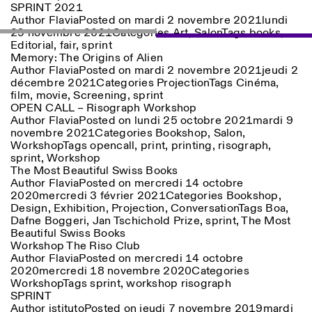
SPRINT 2021
18h30
Author
Flavia
Posted on
mardi 2 novembre 2021
lundi
Facebook
29 novembre 2021
Instagram
Linkedin
Categories
Vimeo
Art
,
Salon
Tags
books
,
VISITES GUIDÉES:
Seulement sur rendez-vous
Length
Editorial
,
fair
,
sprint
(italien, anglais)
Privacy Policy
Memory: The Origins of Alien
Tarif: 10€ par personne
1
365
Author
Flavia
Posted on
mardi 2 novembre 2021
jeudi 2
Pour réservations:
décembre 2021
Categories
Projection
Tags
Cinéma
,
> 1
visite@istitutosvizzero.it
film
,
movie
,
Screening
,
sprint
OPEN CALL – Risograph Workshop
Animaux non admis
Author
Flavia
Posted on
lundi 25 octobre 2021
mardi 9
novembre 2021
Categories
Bookshop
,
Salon
,
Workshop
Tags
opencall
,
print
,
printing
,
risograph
,
sprint
,
Workshop
The Most Beautiful Swiss Books
Author
Flavia
Posted on
mercredi 14 octobre
2020
mercredi 3 février 2021
Categories
Bookshop
,
Design
,
Exhibition
,
Projection
,
Conversation
Tags
Boa
,
Dafne Boggeri
,
Jan Tschichold Prize
,
sprint
,
The Most
Beautiful Swiss Books
Workshop The Riso Club
Author
Flavia
Posted on
mercredi 14 octobre
2020
mercredi 18 novembre 2020
Categories
Workshop
Tags
sprint
,
workshop risograph
Photo series documenting Swiss innovation in
SPRINT
architecture, engineering, and materials for sustainable
Author
istituto
Posted on
jeudi 7 novembre 2019
mardi
environments. Fabrication and Construction of Tor