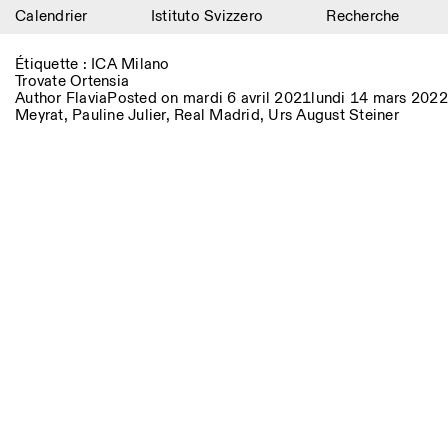
Calendrier
Istituto Svizzero
Recherche
Calendrier
Étiquette :
ICA Milano
Trovate Ortensia
Istituto Svizzero
Author
Flavia
Posted on
mardi 6 avril 2021
lundi 14 mars 2022
Meyrat
,
Pauline Julier
,
Real Madrid
,
Urs August Steiner
Recherche
Résidences
Archives
Blog
Organisation
Bibliothèque
Jobs