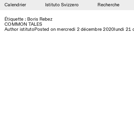
Calendrier
Istituto Svizzero
Recherche
Calendrier
Étiquette :
Boris Rebez
COMMON TALES
Istituto Svizzero
Author
istituto
Posted on
mercredi 2 décembre 2020
lundi 21
Recherche
Résidences
Archives
Blog
Organisation
Bibliothèque
Jobs