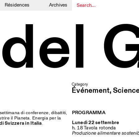
Résidences
Archives
 del 
1
1
Category
Événement, Scienc
PROGRAMMA
ettimana di conferenze, dibattiti,
rire il Pianeta. Energia per la
Lunedì 22 settembre
i Svizzera in Italia
.
h. 18 Tavola rotonda
Produzione alimentare sostenib