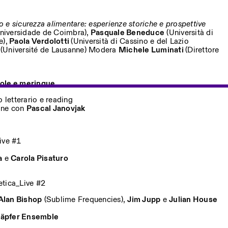
io e sicurezza alimentare: esperienze storiche e prospettive
niversidade de Coimbra),
Pasquale Beneduce
(Università di
e),
Paola Verdolotti
(Università di Cassino e del Lazio
(Université de Lausanne) Modera
Michele Luminati
(Direttore
tole e meringue
o letterario e reading
one con
Pascal Janovjak
ive #1
a
e
Carola Pisaturo
etica_Live #2
Alan Bishop
(Sublime Frequencies),
Jim Jupp
e
Julian House
hläpfer Ensemble