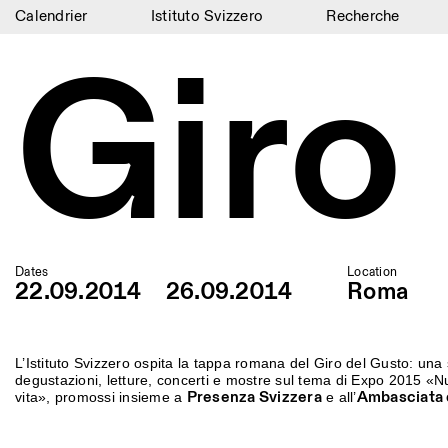
Calendrier
Istituto Svizzero
Recherche
Giro
Calendrier
Istituto Svizzero
Recherche
Résidences
Archives
Blog
Dates
Location
22.09.2014
26.09.2014
Roma
Organisation
Bibliothèque
L’Istituto Svizzero ospita la tappa romana del Giro del Gusto: una s
degustazioni, letture, concerti e mostre sul tema di Expo 2015 «Nut
Jobs
Presenza Svizzera
Ambasciata d
vita», promossi insieme a
e all’