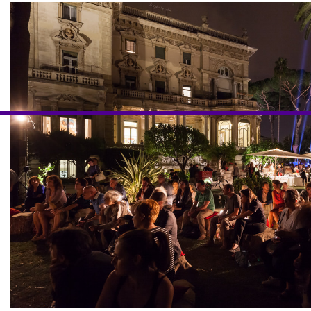
Autres Activités
NEWSLETTER
Inscrivez-vous à notre newsletter pour recevoir informations 
Facebook
Instagram
Linkedin
Vimeo