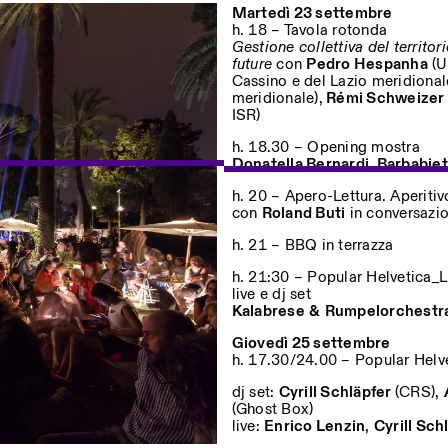
Martedì 23 settembre
h. 18 – Tavola rotonda
Gestione collettiva del territor
future
con
Pedro Hespanha
(U
sur nos événements
Cassino e del Lazio meridional
meridionale),
Rémi Schweizer
ISR)
h. 18.30 – Opening mostra
Privacy Policy
Donatella Bernardi. Barbabie
h. 20 – Apero-Lettura. Aperitiv
con
Roland Buti
in conversazi
h. 21 – BBQ in terrazza
h. 21:30 – Popular Helvetica_L
live e dj set
Kalabrese
&
Rumpelorchestr
Giovedì 25 settembre
h. 17.30/24.00 – Popular Helv
dj set:
Cyrill Schläpfer
(CRS),
(Ghost Box)
live:
Enrico Lenzin
,
Cyrill Sc