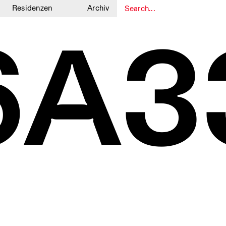
Residenzen
Archiv
6A3
1
1