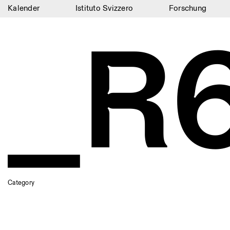
Kalender
Istituto Svizzero
Forschung
_R
Kalender
Istituto Svizzero
Forschung
Residenzen
Archiv
Blog
Organisation
Bibliothek
Category
Jobs