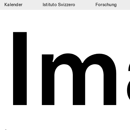
Kalender
Istituto Svizzero
Forschung
Im
Kalender
Istituto Svizzero
Forschung
Residenzen
Archiv
Blog
Organisation
Bibliothek
Jobs