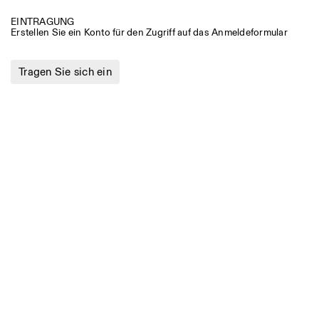
Andere Tätigkeiten
EINTRAGUNG
Erstellen Sie ein Konto für den Zugriff auf das Anmeldeformular
NEWSLETTER
Melden Sie sich für unseren Newsletter an, damit Sie stets a
Veranstaltungen sind
Tragen Sie sich ein
Facebook
Instagram
Linkedin
Vimeo