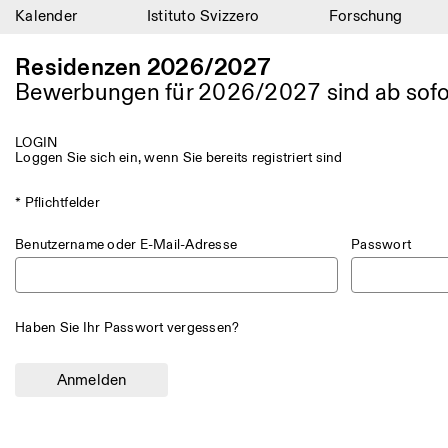
Kalender
Istituto Svizzero
Forschung
Kalender
Residenzen 2026/2027
Bewerbungen für 2026/2027 sind ab sofo
Istituto Svizzero
Forschung
LOGIN
Loggen Sie sich ein, wenn Sie bereits registriert sind
Residenzen
* Pflichtfelder
Archiv
Benutzername oder E-Mail-Adresse
Passwort
Blog
Organisation
Haben Sie Ihr Passwort vergessen?
Bibliothek
Jobs