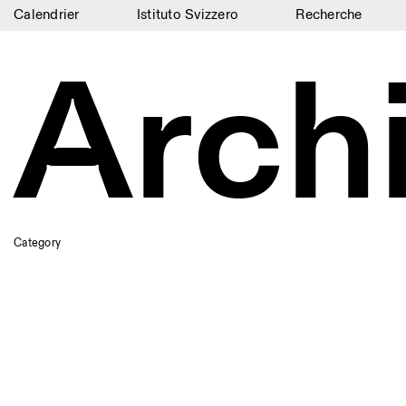
Calendrier
Istituto Svizzero
Recherche
Calendrier
Arch
Istituto Svizzero
Recherche
Résidences
Archives
Blog
Category
Organisation
Bibliothèque
Jobs