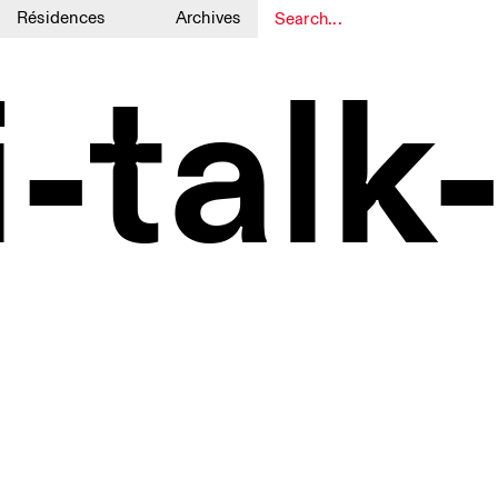
Résidences
Archives
1
1
i-talk