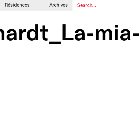
Résidences
Archives
1
1
hardt_La-mia