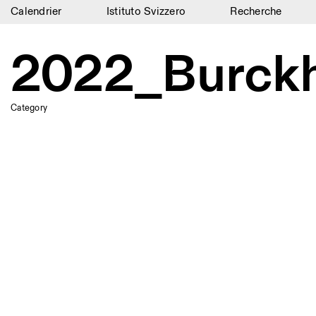
Calendrier
Istituto Svizzero
Recherche
Calendrier
2022_Burck
Istituto Svizzero
Recherche
Category
Résidences
Archives
Blog
Organisation
Bibliothèque
Jobs