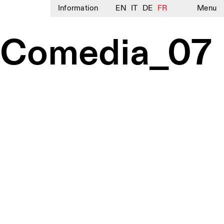
Information
EN
IT
DE
FR
Menu
-Comedia_07