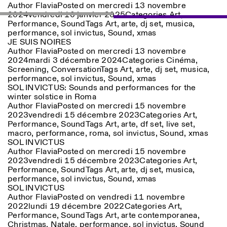
Author
Flavia
Posted on
mercredi 13 novembre
18h30
2024
vendredi 10 janvier 2025
Categories
Art
,
Facebook
Performance
Instagram
,
Sound
Linkedin
Tags
Art
Vimeo
,
arte
,
dj set
,
musica
,
VISITES GUIDÉES:
Seulement sur rendez-vous
Length
performance
,
sol invictus
,
Sound
,
xmas
(italien, anglais)
Privacy Policy
JE SUIS NOIRES
Tarif: 10€ par personne
1
365
Author
Flavia
Posted on
mercredi 13 novembre
Pour réservations:
2024
mardi 3 décembre 2024
Categories
Cinéma
,
> 1
visite@istitutosvizzero.it
Screening
,
Conversation
Tags
Art
,
arte
,
dj set
,
musica
,
performance
,
sol invictus
,
Sound
,
xmas
Animaux non admis
SOL INVICTUS: Sounds and performances for the
winter solstice in Roma
Author
Flavia
Posted on
mercredi 15 novembre
2023
vendredi 15 décembre 2023
Categories
Art
,
Performance
,
Sound
Tags
Art
,
arte
,
df set
,
live set
,
macro
,
performance
,
roma
,
sol invictus
,
Sound
,
xmas
SOL INVICTUS
Author
Flavia
Posted on
mercredi 15 novembre
2023
vendredi 15 décembre 2023
Categories
Art
,
Performance
,
Sound
Tags
Art
,
arte
,
dj set
,
musica
,
performance
,
sol invictus
,
Sound
,
xmas
SOL INVICTUS
Photo series documenting Swiss innovation in
Author
Flavia
Posted on
vendredi 11 novembre
architecture, engineering, and materials for sustainable
2022
lundi 19 décembre 2022
Categories
Art
,
environments. Fabrication and Construction of Tor
Performance
,
Sound
Tags
Art
,
arte contemporanea
,
Alva, 3D-Concrete extrusion, ETHZ RFL. ©
Girts
Christmas
,
Natale
,
performance
,
sol invictus
,
Sound
Apskalns