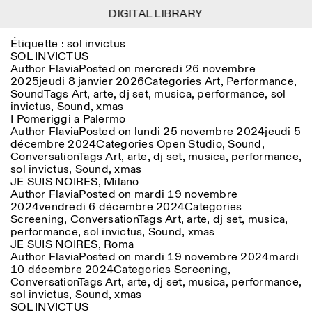
DIGITAL LIBRARY
DIGITAL LIBRARY
1
Étiquette :
sol invictus
Menu
CLOSE
Information
Filtres
CLOSE
CLOSE
SOL INVICTUS
Author
Flavia
Posted on
mercredi 26 novembre
2025
jeudi 8 janvier 2026
Categories
Art
,
Performance
,
Lingua
Area
EN
IT
DE
Reset
FR
ISTITUTO SVIZZERO
Villa Maraini
Sound
Tags
Art
,
arte
,
dj set
,
musica
,
performance
,
sol
ROME
Via Ludovisi 48
Art
Résidences
Sciences
invictus
,
Sound
,
xmas
00187 Roma
Calendrier
I Pomeriggi a Palermo
+39 06 420 421
Istituto Svizzero
Author
Flavia
Posted on
lundi 25 novembre 2024
jeudi 5
roma@istitutosvizzero.it
Recherche
Lieu
Reset
décembre 2024
Categories
Open Studio
,
Sound
,
Résidences
Conversation
Tags
Art
,
arte
,
dj set
,
musica
,
performance
,
Par transport public: Istituto
Archives
Rome
All
Milan
sol invictus
,
Sound
,
xmas
Svizzero est situé près du
Blog
JE SUIS NOIRES, Milano
métro A arrêt Barberini
Organisation
Author
Flavia
Posted on
mardi 19 novembre
Catégorie
Reset
Bibliothèque
2024
vendredi 6 décembre 2024
Categories
HORAIRES DE LA
Jobs
Screening
,
Conversation
Tags
Art
,
arte
,
dj set
,
musica
,
09:00–13:30, 14:30–18:00
RÉCEPTION:
All
Autres Activités
performance
,
sol invictus
,
Sound
,
xmas
LUN-VEN
JE SUIS NOIRES, Roma
Anthropologie
Archéologie
Author
Flavia
Posted on
mardi 19 novembre 2024
mardi
HORAIRES DE VISITE:
Atlas Studios
NEWSLETTER
Architecture
Art
10 décembre 2024
Categories
Screening
,
Mercredi/Vendredi:
Inscrivez-vous à notre newsletter pour recevoir
Conversation
Tags
Art
,
arte
,
dj set
,
musica
,
performance
,
14h30–18h30
informations sur nos événements
Astrophysique
Présentation livre
sol invictus
,
Sound
,
xmas
Jeudi: 14h30–20h00
SOL INVICTUS
Samedi/Dimanche: 11h00–
More Options...