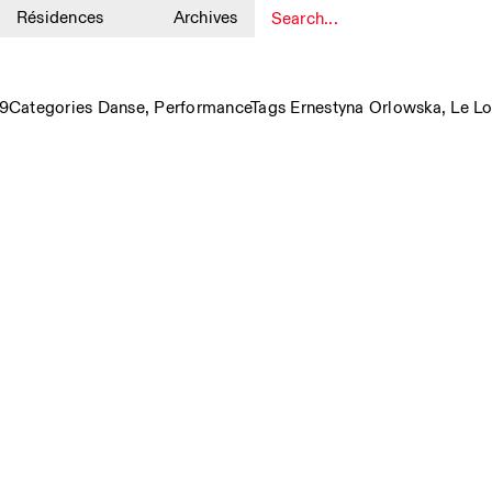
Résidences
Archives
1
19
Categories
Danse
,
Performance
Tags
Ernestyna Orlowska
,
Le Lo