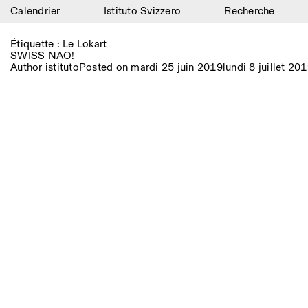
Calendrier
Istituto Svizzero
Recherche
Calendrier
Étiquette :
Le Lokart
SWISS NAO!
Istituto Svizzero
Author
istituto
Posted on
mardi 25 juin 2019
lundi 8 juillet 20
Recherche
Résidences
Archives
Blog
Organisation
Bibliothèque
Jobs