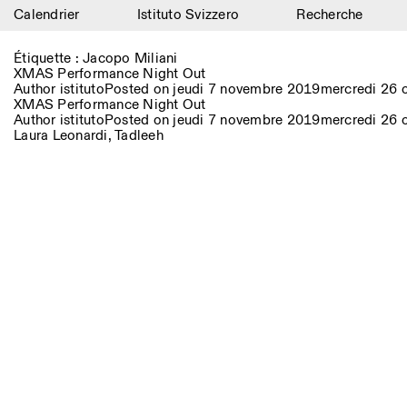
Calendrier
Istituto Svizzero
Recherche
Calendrier
Étiquette :
Jacopo Miliani
XMAS Performance Night Out
Istituto Svizzero
Author
istituto
Posted on
jeudi 7 novembre 2019
mercredi 26 
XMAS Performance Night Out
Author
istituto
Posted on
jeudi 7 novembre 2019
mercredi 26 
Recherche
Laura Leonardi
,
Tadleeh
Résidences
Archives
Blog
Organisation
Bibliothèque
Jobs