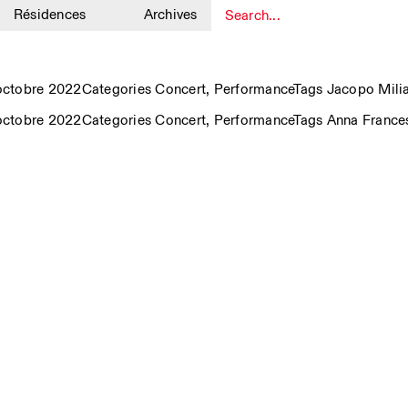
Résidences
Archives
1
octobre 2022
Categories
Concert
,
Performance
Tags
Jacopo Mili
octobre 2022
Categories
Concert
,
Performance
Tags
Anna France