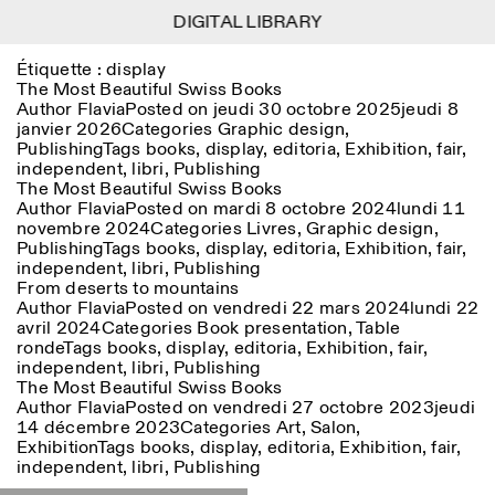
DIGITAL LIBRARY
DIGITAL LIBRARY
1
Étiquette :
display
Menu
CLOSE
Information
Filtres
CLOSE
CLOSE
The Most Beautiful Swiss Books
Author
Flavia
Posted on
jeudi 30 octobre 2025
jeudi 8
janvier 2026
Categories
Graphic design
,
Lingua
Area
EN
IT
DE
Reset
FR
ISTITUTO SVIZZERO
Villa Maraini
Publishing
Tags
books
,
display
,
editoria
,
Exhibition
,
fair
,
ROME
Via Ludovisi 48
Art
Résidences
Sciences
independent
,
libri
,
Publishing
00187 Roma
Calendrier
The Most Beautiful Swiss Books
+39 06 420 421
Istituto Svizzero
Author
Flavia
Posted on
mardi 8 octobre 2024
lundi 11
roma@istitutosvizzero.it
Recherche
Lieu
Reset
novembre 2024
Categories
Livres
,
Graphic design
,
Résidences
Publishing
Tags
books
,
display
,
editoria
,
Exhibition
,
fair
,
Par transport public: Istituto
Archives
Rome
All
Milan
independent
,
libri
,
Publishing
Svizzero est situé près du
Blog
From deserts to mountains
métro A arrêt Barberini
Organisation
Author
Flavia
Posted on
vendredi 22 mars 2024
lundi 22
Catégorie
Reset
Bibliothèque
avril 2024
Categories
Book presentation
,
Table
HORAIRES DE LA
Jobs
ronde
Tags
books
,
display
,
editoria
,
Exhibition
,
fair
,
09:00–13:30, 14:30–18:00
RÉCEPTION:
All
Autres Activités
independent
,
libri
,
Publishing
LUN-VEN
The Most Beautiful Swiss Books
Anthropologie
Archéologie
Author
Flavia
Posted on
vendredi 27 octobre 2023
jeudi
HORAIRES DE VISITE:
Atlas Studios
NEWSLETTER
Architecture
Art
14 décembre 2023
Categories
Art
,
Salon
,
Mercredi/Vendredi:
Inscrivez-vous à notre newsletter pour recevoir
Exhibition
Tags
books
,
display
,
editoria
,
Exhibition
,
fair
,
14h30–18h30
informations sur nos événements
Astrophysique
Présentation livre
independent
,
libri
,
Publishing
Jeudi: 14h30–20h00
Samedi/Dimanche: 11h00–
More Options...