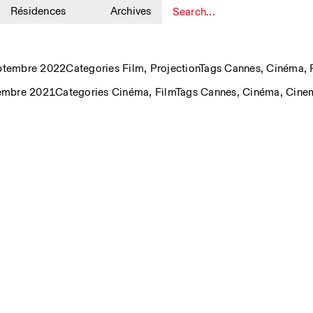
Résidences
Archives
1
eptembre 2022
Categories
Film
,
Projection
Tags
Cannes
,
Cinéma
,
tembre 2021
Categories
Cinéma
,
Film
Tags
Cannes
,
Cinéma
,
Cinem