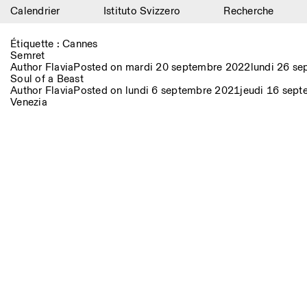
Calendrier
Istituto Svizzero
Recherche
Calendrier
Étiquette :
Cannes
Semret
Istituto Svizzero
Author
Flavia
Posted on
mardi 20 septembre 2022
lundi 26 s
Soul of a Beast
Author
Flavia
Posted on
lundi 6 septembre 2021
jeudi 16 sep
Recherche
Venezia
Résidences
Archives
Blog
Organisation
Bibliothèque
Jobs