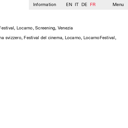
Information
EN
IT
DE
FR
Menu
Festival
,
Locarno
,
Screening
,
Venezia
a svizzero
,
Festival del cinema
,
Locarno
,
LocarnoFestival
,