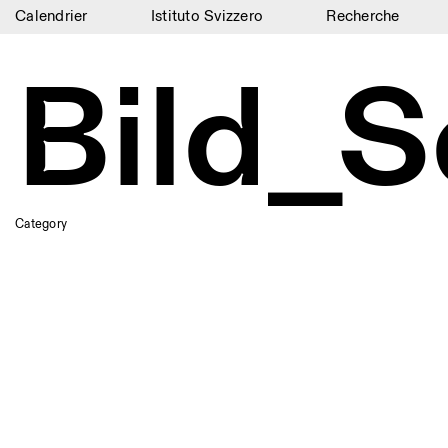
Calendrier
Istituto Svizzero
Recherche
Calendrier
Bild_S
Istituto Svizzero
Recherche
Résidences
Archives
Category
Blog
Organisation
Bibliothèque
Jobs