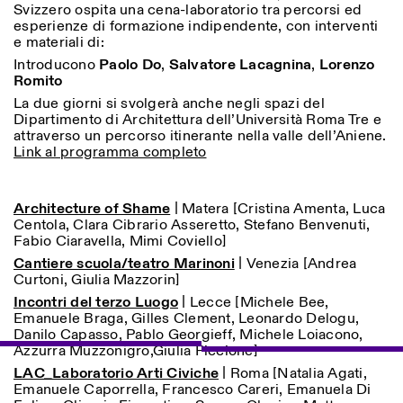
Svizzero ospita una cena-laboratorio tra percorsi ed
18h30
esperienze di formazione indipendente, con interventi
Facebook
e materiali di:
Instagram
Linkedin
Vimeo
VISITES GUIDÉES:
Seulement sur rendez-vous
Length
(italien, anglais)
Introducono
Paolo Do
,
Salvatore Lacagnina
,
Lorenzo
Privacy Policy
Tarif: 10€ par personne
1
365
Romito
Pour réservations:
La due giorni si svolgerà anche negli spazi del
> 1
visite@istitutosvizzero.it
Dipartimento di Architettura dell’Università Roma Tre e
attraverso un percorso itinerante nella valle dell’Aniene.
Animaux non admis
Link al programma completo
Architecture of Shame
|
Matera [
Cristina Amenta, Luca
Centola, Clara Cibrario Asseretto, Stefano Benvenuti,
Fabio Ciaravella, Mimi Coviello
]
Cantiere scuola/teatro Marinoni
|
Venezia [
Andrea
Curtoni, Giulia Mazzorin
]
Incontri del terzo Luogo
|
Lecce [
Michele Bee,
Emanuele Braga, Gilles Clement, Leonardo Delogu,
Danilo Capasso, Pablo Georgieff, Michele Loiacono,
Azzurra Muzzonigro,Giulia Piccione
]
LAC_Laboratorio Arti Civiche
| Roma [
Natalia Agati,
Emanuele Caporrella, Francesco Careri, Emanuela Di