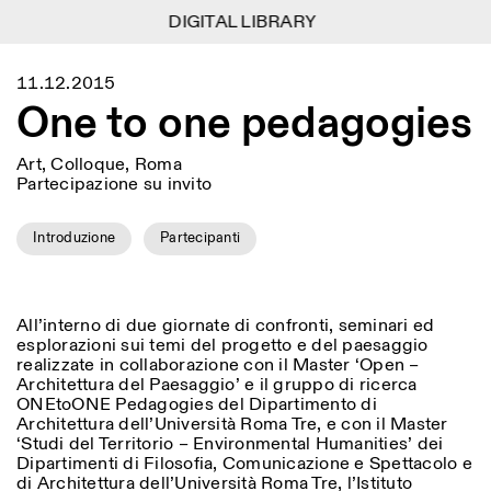
DIGITAL LIBRARY
DIGITAL LIBRARY
1
Menu
CLOSE
11.12.2015
Information
Filtres
CLOSE
CLOSE
One to one pedagogies
Lingua
Area
EN
IT
DE
Reset
FR
ISTITUTO SVIZZERO
Villa Maraini
ROME
Via Ludovisi 48
Art, Colloque, Roma
Art
Résidences
Sciences
00187 Roma
Calendrier
Partecipazione su invito
+39 06 420 421
Istituto Svizzero
roma@istitutosvizzero.it
Recherche
Lieu
Reset
Résidences
Introduzione
Partecipanti
Par transport public: Istituto
Archives
Rome
All
Milan
Svizzero est situé près du
Blog
métro A arrêt Barberini
Organisation
Catégorie
Reset
Bibliothèque
All’interno di due giornate di confronti, seminari ed
HORAIRES DE LA
Jobs
esplorazioni sui temi del progetto e del paesaggio
09:00–13:30, 14:30–18:00
RÉCEPTION:
All
Autres Activités
realizzate in collaborazione con il Master ‘Open
–
LUN-VEN
Architettura del Paesaggio’
e il gruppo di ricerca
Anthropologie
Archéologie
ONEtoONE Pedagogies
del Dipartimento di
HORAIRES DE VISITE:
Atlas Studios
NEWSLETTER
Architecture
Art
Architettura dell’Università Roma Tre, e con il Master
Mercredi/Vendredi:
Inscrivez-vous à notre newsletter pour recevoir
‘Studi del Territorio – Environmental Humanities’ dei
14h30–18h30
informations sur nos événements
Astrophysique
Présentation livre
Dipartimenti di Filosofia, Comunicazione e Spettacolo e
Jeudi: 14h30–20h00
di Architettura dell’Università Roma Tre, l’Istituto
Samedi/Dimanche: 11h00–
More Options...