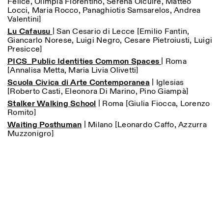
Felice, Olimpia Fiorentino, Serena Olcuire, Matteo
Locci, Maria Rocco, Panaghiotis Samsarelos, Andrea
Valentini
]
ISTITUTO SVIZZERO
Sede di Milano
MILAN
Via Vecchio Politecnico 3
Lu Cafausu
|
San Cesario di Lecce [
Emilio Fantin,
20121 Milan
Giancarlo Norese, Luigi Negro, Cesare Pietroiusti, Luigi
+39 02 76 01 61 18
Presicce
]
milano@istitutosvizzero.it
PICS_Public Identities Common Spaces
|
Roma
[
Annalisa Metta, Maria Livia Olivetti
]
HORAIRES DE VISITE:
I’ll miss you when I scroll
Scuola Civica di Arte Contemporanea
away
|
Iglesias
[
Roberto Casti, Eleonora Di Marino, Pino Giampà
Lundi–vendredi : 11h00–
]
17h00
Stalker Walking School
|
Roma [
Giulia Fiocca, Lorenzo
Jeudi : 11h00–20h00
Romito
]
Samedi : 14h00–18h00
Waiting Posthuman
|
Milano [
Leonardo Caffo, Azzurra
Dimanche : fermé
Muzzonigro
]