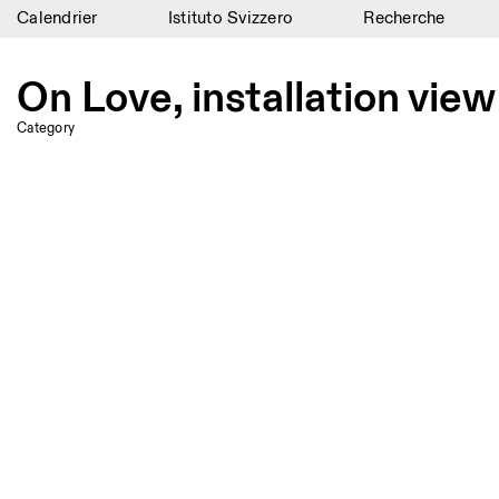
Calendrier
Istituto Svizzero
Recherche
Calendrier
On Love, installation view
Istituto Svizzero
Category
Recherche
Résidences
Archives
Blog
Organisation
Bibliothèque
Jobs