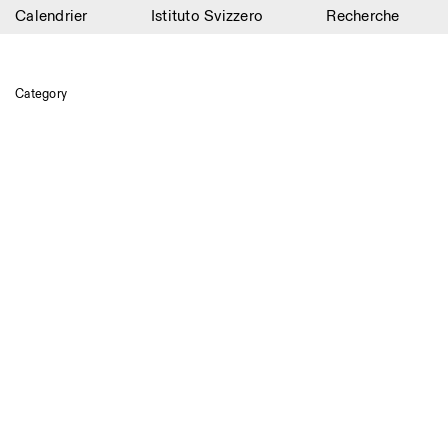
Calendrier
Istituto Svizzero
Recherche
Calendrier
Istituto Svizzero
Category
Recherche
Résidences
Archives
Blog
Organisation
Bibliothèque
Jobs