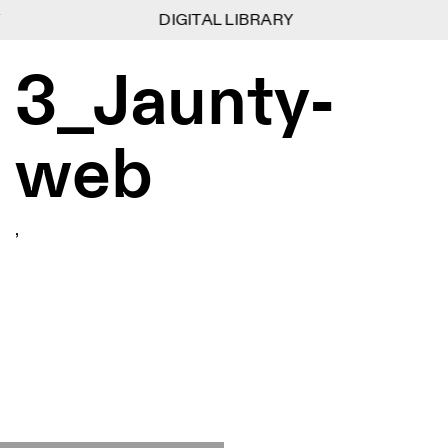
DIGITAL LIBRARY
DIGITAL LIBRARY
1
1
3_Jaunty-
Menu
CLOSE
Information
Filtres
CLOSE
CLOSE
Lingua
Area
EN
IT
DE
Reset
FR
ISTITUTO SVIZZERO
Villa Maraini
ROME
Via Ludovisi 48
web
Art
Résidences
Sciences
00187 Roma
Calendrier
+39 06 420 421
Istituto Svizzero
roma@istitutosvizzero.it
Recherche
Lieu
Reset
Résidences
,
Par transport public: Istituto
Archives
Rome
All
Milan
Svizzero est situé près du
Blog
métro A arrêt Barberini
Organisation
Catégorie
Reset
Bibliothèque
HORAIRES DE LA
Jobs
09:00–13:30, 14:30–18:00
RÉCEPTION:
All
Autres Activités
LUN-VEN
Anthropologie
Archéologie
HORAIRES DE VISITE:
Atlas Studios
NEWSLETTER
Architecture
Art
Mercredi/Vendredi:
Inscrivez-vous à notre newsletter pour recevoir
14h30–18h30
informations sur nos événements
Astrophysique
Présentation livre
Jeudi: 14h30–20h00
Samedi/Dimanche: 11h00–
More Options...