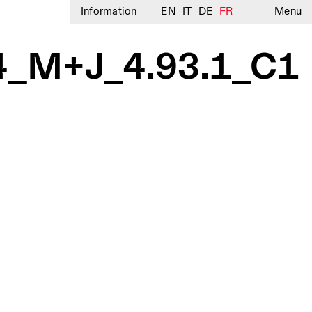
Information
EN
IT
DE
FR
Menu
04_M+J_4.93.1_C1