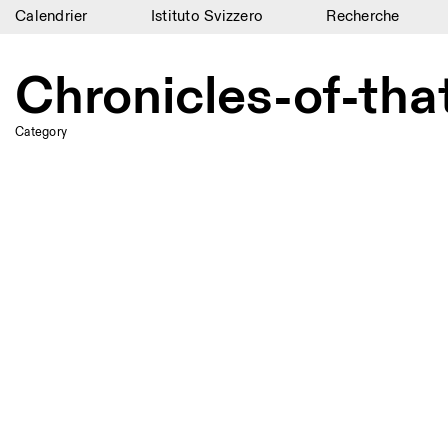
Calendrier
Istituto Svizzero
Recherche
Calendrier
Chronicles-of-t
Istituto Svizzero
Category
Recherche
Résidences
Archives
Blog
Organisation
Bibliothèque
Jobs