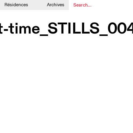
Résidences
Archives
1
1
hat-time_STILLS_0