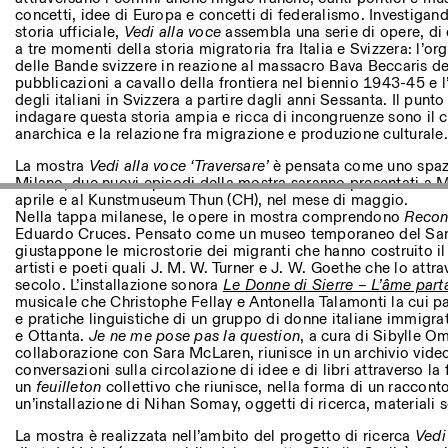
Autres Activités
concetti, idee di Europa e concetti di federalismo. Investigand
storia ufficiale,
Vedi alla voce
assembla una serie di opere, di 
a tre momenti della storia migratoria fra Italia e Svizzera: l’
NEWSLETTER
delle Bande svizzere in reazione al massacro Bava Beccaris del
Inscrivez-vous à notre newsletter pour recevoir informations 
pubblicazioni a cavallo della frontiera nel biennio 1943-45 e 
degli italiani in Svizzera a partire dagli anni Sessanta. Il punt
indagare questa storia ampia e ricca di incongruenze sono il ca
anarchica e la relazione fra migrazione e produzione culturale.
Facebook
Instagram
Linkedin
Vimeo
La mostra
Vedi alla voce ‘Traversare’
è pensata come uno spazi
Milano, due nuovi episodi della mostra saranno presentati a 
aprile e al Kunstmuseum Thun (CH), nel mese di maggio.
Nella tappa milanese, le opere in mostra comprendono
Reconv
Eduardo Cruces. Pensato come un museo temporaneo del San G
giustappone le microstorie dei migranti che hanno costruito il 
artisti e poeti quali J. M. W. Turner e J. W. Goethe che lo attra
secolo. L’installazione sonora
Le Donne di Sierre – L’âme par
musicale che Christophe Fellay e Antonella Talamonti la cui p
e pratiche linguistiche di un gruppo di donne italiane immigrat
e Ottanta.
Je ne me pose pas la question
, a cura di Sibylle Om
collaborazione con Sara McLaren, riunisce in un archivio video 
conversazioni sulla circolazione di idee e di libri attraverso la 
un
feuilleton
collettivo che riunisce, nella forma di un raccont
un’installazione di Nihan Somay, oggetti di ricerca, materiali 
La mostra è realizzata nell’ambito del progetto di ricerca
Vedi