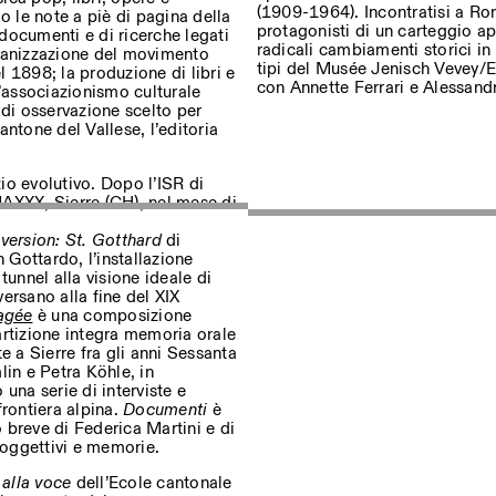
(1909-1964). Incontratisi a Ro
o le note a piè di pagina della
protagonisti di un carteggio ap
documenti e di ricerche legati
radicali cambiamenti storici in 
organizzazione del movimento
tipi del Musée Jenisch Vevey/Ed
 1898; la produzione di libri e
sur nos événements
con Annette Ferrari e Alessandr
l’associazionismo culturale
o di osservazione scelto per
ntone del Vallese, l’editoria
Privacy Policy
o evolutivo. Dopo l’ISR di
MAXXX, Sierre (CH), nel mese di
ersion: St. Gotthard
di
ottardo, l’installazione
tunnel alla visione ideale di
versano alla fine del XIX
tagée
è una composizione
artizione integra memoria orale
e a Sierre fra gli anni Sessanta
lin e Petra Köhle, in
una serie di interviste e
frontiera alpina.
Documenti
è
o breve di Federica Martini e di
soggettivi e memorie.
 alla voce
dell’Ecole cantonale