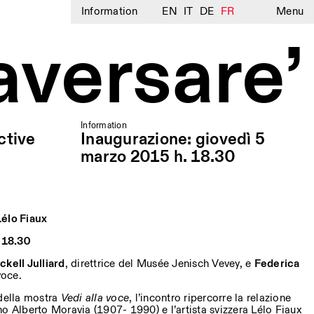
Information
EN
IT
DE
FR
Menu
aversare’
Information
ctive
Inaugurazione: giovedì 5
marzo 2015 h. 18.30
Lélo Fiaux
 18.30
ckell Julliard
, direttrice del Musée Jenisch Vevey, e
Federica
voce.
 della mostra
Vedi alla voce
, l’incontro ripercorre la relazione
iano Alberto Moravia (1907- 1990) e l’artista svizzera Lélo Fiaux