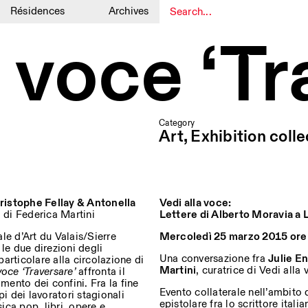
Résidences
Archives
1
1
a voce ‘Tr
Category
Art, Exhibition colle
istophe Fellay & Antonella
Vedi alla voce:
a di Federica Martini
Lettere di Alberto Moravia a 
le d’Art du Valais/Sierre
Mercoledì 25 marzo 2015 ore
le due direzioni degli
Una conversazione fra
Julie En
particolare alla circolazione di
Martini
, curatrice di Vedi alla 
voce ‘Traversare’
affronta il
mento dei confini. Fra la fine
Evento collaterale nell’ambito
i dei lavoratori stagionali
epistolare fra lo scrittore ital
ica pop, libri, opere e