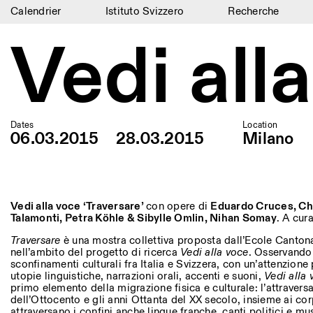
Calendrier
Istituto Svizzero
Recherche
Vedi all
Calendrier
Istituto Svizzero
Recherche
Résidences
Dates
Location
06.03.2015
28.03.2015
Milano
Archives
Blog
Vedi alla voce ‘Traversare’
con opere di
Eduardo Cruces, Chr
Organisation
Talamonti, Petra Köhle & Sibylle Omlin, Nihan Somay
. A cur
Traversare
è una mostra collettiva proposta dall’Ecole Cantona
Bibliothèque
nell’ambito del progetto di ricerca
Vedi alla voce
. Osservando 
sconfinamenti culturali fra Italia e Svizzera, con un’attenzione 
Jobs
utopie linguistiche, narrazioni orali, accenti e suoni,
Vedi alla 
primo elemento della migrazione fisica e culturale: l’attraversa
dell’Ottocento e gli anni Ottanta del XX secolo, insieme ai corp
attraversano i confini anche lingue franche, canti politici e mus