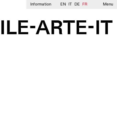
Information
EN
IT
DE
FR
Menu
LE-ARTE-IT