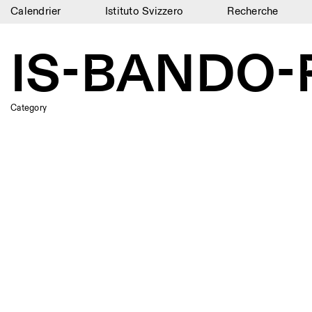
Calendrier
Istituto Svizzero
Recherche
Calendrier
IS-BANDO-
Istituto Svizzero
Recherche
Category
Résidences
Archives
Blog
Organisation
Bibliothèque
Jobs