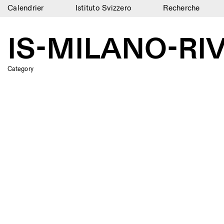
Calendrier
Istituto Svizzero
Recherche
Calendrier
IS-MILANO-RIV
Istituto Svizzero
Recherche
Category
Résidences
Archives
Blog
Organisation
Bibliothèque
Jobs