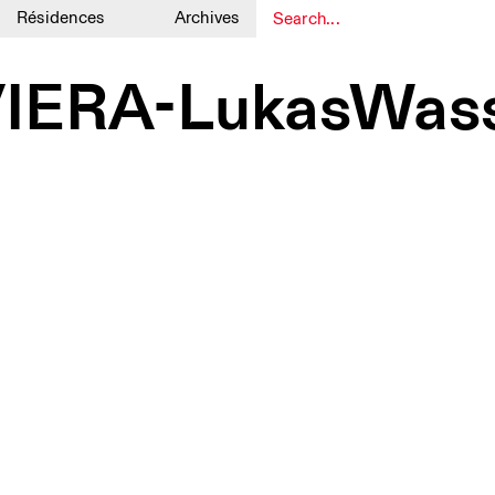
Résidences
Archives
1
1
IERA-LukasWas