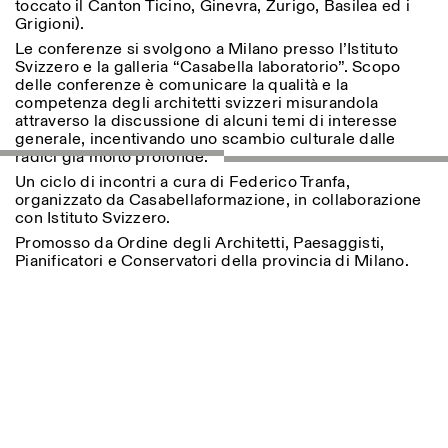
toccato il Canton Ticino, Ginevra, Zurigo, Basilea ed i
18h30
Grigioni).
Facebook
Instagram
Linkedin
Vimeo
VISITES GUIDÉES:
Le conferenze si svolgono a Milano presso l’Istituto
Seulement sur rendez-vous
Length
Svizzero e la galleria “Casabella laboratorio”. Scopo
(italien, anglais)
Privacy Policy
delle conferenze è comunicare la qualità e la
Tarif: 10€ par personne
1
365
competenza degli architetti svizzeri misurandola
Pour réservations:
> 1
attraverso la discussione di alcuni temi di interesse
visite@istitutosvizzero.it
generale, incentivando uno scambio culturale dalle
Animaux non admis
radici già molto profonde.
Un ciclo di incontri a cura di Federico Tranfa,
organizzato da Casabellaformazione, in collaborazione
con Istituto Svizzero.
Promosso da Ordine degli Architetti, Paesaggisti,
Pianificatori e Conservatori della provincia di Milano.