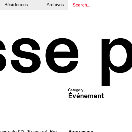
Résidences
Archives
sse p
1
1
Category
Événement
ipendente (23-25 marzo), Pro
Programma