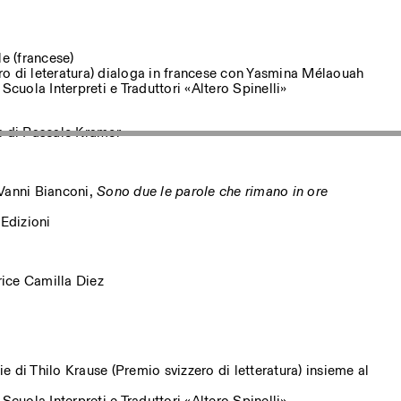
le (francese)
o di leteratura) dialoga in francese con Yasmina Mélaouah
Scuola Interpreti e Traduttori «Altero Spinelli»
s
di Pascale Kramer
Vanni Bianconi,
Sono due le parole che rimano in ore
Edizioni
trice Camilla Diez
 di Thilo Krause (Premio svizzero di letteratura) insieme al