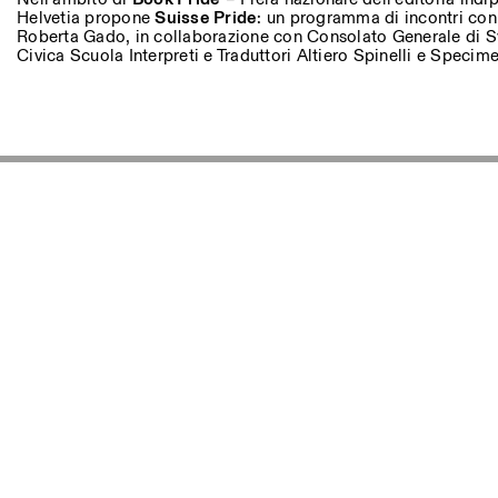
Autres Activités
Helvetia propone
Suisse Pride
: un programma di incontri con 
Roberta Gado, in collaborazione con Consolato Generale di Svi
Civica Scuola Interpreti e Traduttori Altiero Spinelli e Specime
NEWSLETTER
Inscrivez-vous à notre newsletter pour recevoir informations 
Facebook
Instagram
Linkedin
Vimeo