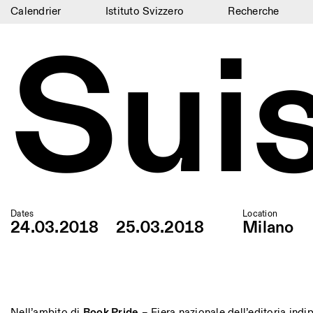
Calendrier
Istituto Svizzero
Recherche
Sui
Calendrier
Istituto Svizzero
Recherche
Résidences
Archives
Blog
Organisation
Dates
Location
24.03.2018
25.03.2018
Milano
Bibliothèque
Jobs
Nell’ambito di
Book Pride
– Fiera nazionale dell’editoria ind