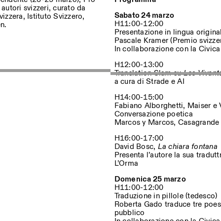
autori svizzeri, curato da
Sabato 24 marzo
zzera, Istituto Svizzero,
H11:00-12:00
n.
Presentazione in lingua origina
sur nos événements
Pascale Kramer (Premio svizzer
In collaborazione con la Civica 
H12:00-13:00
Translation Slam su
Les Vivant
Privacy Policy
a cura di Strade e AI
H14:00-15:00
Fabiano Alborghetti, Maiser e 
Conversazione poetica
Marcos y Marcos, Casagrande 
H16:00-17:00
David Bosc,
La chiara fontana
Presenta l’autore la sua tradut
L’Orma
Domenica 25 marzo
H11:00-12:00
Traduzione in pillole (tedesco)
Roberta Gado traduce tre poesie
pubblico