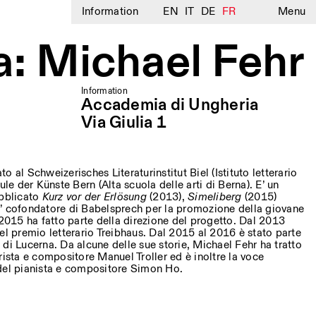
Information
EN
IT
DE
FR
Menu
a: Michael Fehr
Information
Accademia di Ungheria
Via Giulia 1
to al Schweizerisches Literaturinstitut Biel (Istituto letterario
ule der Künste Bern (Alta scuola delle arti di Berna). E’ un
ubblicato
Kurz vor der Erlösung
(2013),
Simeliberg
(2015)
’ cofondatore di Babelsprech per la promozione della giovane
 2015 ha fatto parte della direzione del progetto. Dal 2013
el premio letterario Treibhaus. Dal 2015 al 2016 è stato parte
ro di Lucerna. Da alcune delle sue storie, Michael Fehr ha tratto
rista e compositore Manuel Troller ed è inoltre la voce
del pianista e compositore Simon Ho.