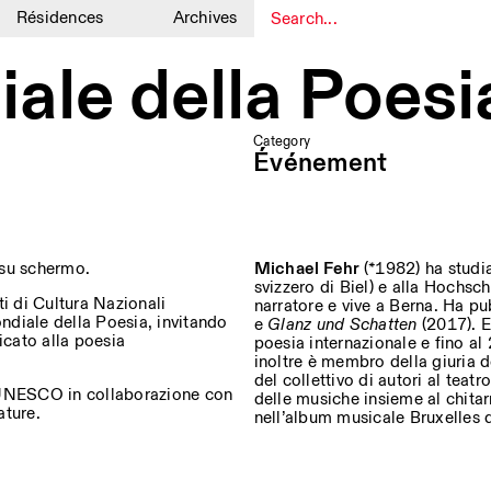
Résidences
Archives
1
1
ale della Poesi
Category
Événement
o su schermo.
Michael Fehr
(*1982) ha studia
svizzero di Biel) e alla Hochsch
ti di Cultura Nazionali
narratore e vive a Berna. Ha p
ndiale della Poesia, invitando
e
Glanz und Schatten
(2017). E
icato alla poesia
poesia internazionale e fino al
inoltre è membro della giuria d
del collettivo di autori al teat
l’UNESCO in collaborazione con
delle musiche insieme al chitar
ature.
nell’album musicale Bruxelles 