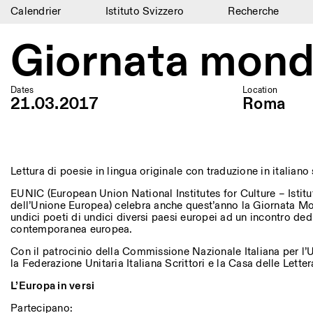
Calendrier
Istituto Svizzero
Recherche
Calendrier
Giornata mondi
Istituto Svizzero
Dates
Location
Recherche
21.03.2017
Roma
Résidences
Archives
Lettura di poesie in lingua originale con traduzione in italian
Blog
EUNIC (European Union National Institutes for Culture – Istitu
dell’Unione Europea) celebra anche quest’anno la Giornata Mo
Organisation
undici poeti di undici diversi paesi europei ad un incontro ded
contemporanea europea.
Bibliothèque
Con il patrocinio della Commissione Nazionale Italiana per 
la Federazione Unitaria Italiana Scrittori e la Casa delle Letter
Jobs
L’Europa in versi
Partecipano: