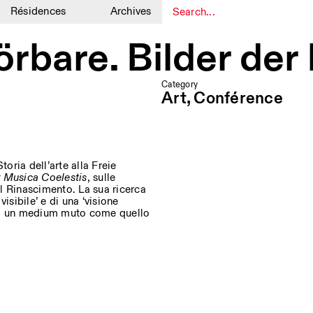
Résidences
Archives
1
1
örbare. Bilder der
Category
Art, Conférence
toria dell’arte alla Freie
r Musica Coelestis
, sulle
el Rinascimento. La sua ricerca
visibile’ e di una ‘visione
o di un medium muto come quello