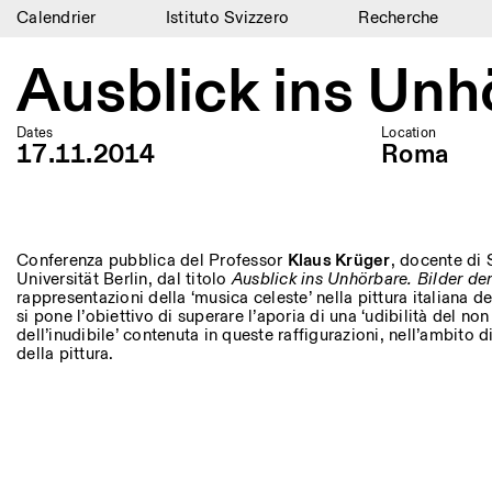
Calendrier
Istituto Svizzero
Recherche
Calendrier
Ausblick ins Unh
Istituto Svizzero
Dates
Location
Recherche
17.11.2014
Roma
Résidences
Archives
Conferenza pubblica del Professor
Klaus Krüger
, docente di S
Universität Berlin, dal titolo
Ausblick ins Unhörbare. Bilder de
Blog
rappresentazioni della ‘musica celeste’ nella pittura italiana d
si pone l’obiettivo di superare l’aporia di una ‘udibilità del non 
Organisation
dell’inudibile’ contenuta in queste raffigurazioni, nell’ambit
della pittura.
Bibliothèque
Jobs