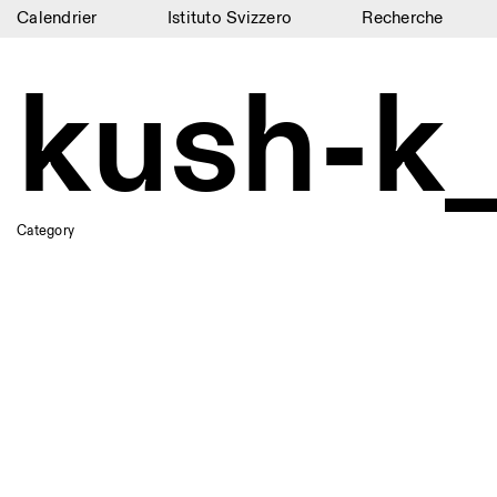
Calendrier
Istituto Svizzero
Recherche
Calendrier
kush-
Istituto Svizzero
Recherche
Résidences
Category
Archives
Blog
Organisation
Bibliothèque
Jobs