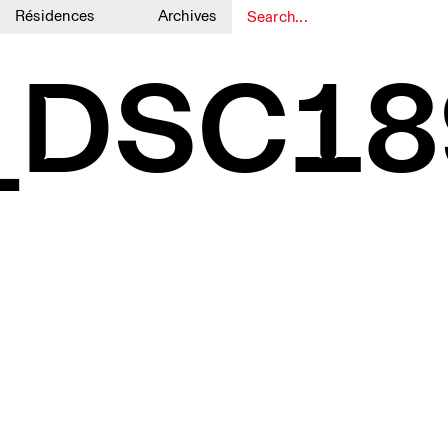
Résidences
Archives
1
1
k_DSC18