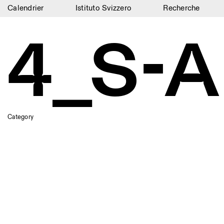
Calendrier
Istituto Svizzero
Recherche
Calendrier
4_S-
Istituto Svizzero
Recherche
Résidences
Archives
Category
Blog
Organisation
Bibliothèque
Jobs