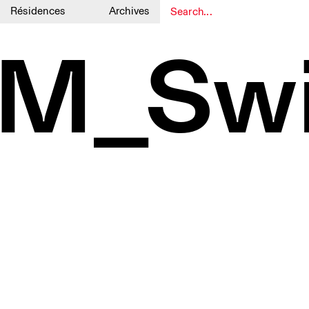
Résidences
Archives
1
1
AM_Swi