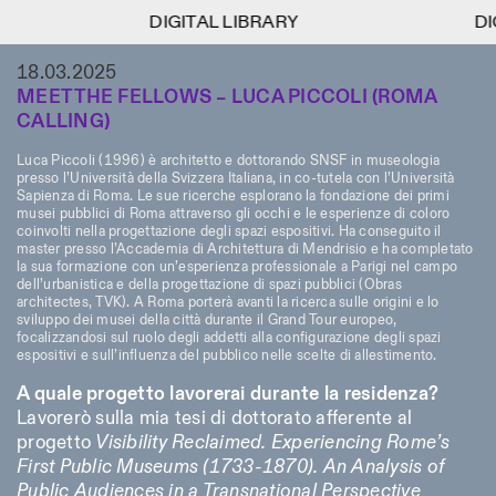
DIGITAL LIBRARY
DIGITAL LIBRARY
DIG
DIG
1
18.03.2025
Menu
CLOSE
Information
Filtres
CLOSE
CLOSE
MEET THE FELLOWS – LUCA PICCOLI (ROMA
CALLING)
Lingua
Area
EN
IT
DE
Reset
FR
ISTITUTO SVIZZERO
Villa Maraini
ROME
Via Ludovisi 48
Luca Piccoli (1996) è architetto e dottorando SNSF in museologia
Art
Résidences
Sciences
00187 Roma
Calendrier
presso l’Università della Svizzera Italiana, in co-tutela con l’Università
+39 06 420 421
Istituto Svizzero
Sapienza di Roma. Le sue ricerche esplorano la fondazione dei primi
musei pubblici di Roma attraverso gli occhi e le esperienze di coloro
roma@istitutosvizzero.it
Recherche
Lieu
Reset
coinvolti nella progettazione degli spazi espositivi. Ha conseguito il
Résidences
master presso l’Accademia di Architettura di Mendrisio e ha completato
Par transport public: Istituto
Archives
Rome
All
Milan
la sua formazione con un’esperienza professionale a Parigi nel campo
Svizzero est situé près du
Blog
dell’urbanistica e della progettazione di spazi pubblici (Obras
métro A arrêt Barberini
Organisation
architectes, TVK). A Roma porterà avanti la ricerca sulle origini e lo
Catégorie
Reset
sviluppo dei musei della città durante il Grand Tour europeo,
Bibliothèque
HORAIRES DE LA
focalizzandosi sul ruolo degli addetti alla configurazione degli spazi
Jobs
09:00–13:30, 14:30–18:00
RÉCEPTION:
All
espositivi e sull’influenza del pubblico nelle scelte di allestimento.
Autres Activités
LUN-VEN
Anthropologie
Archéologie
A quale progetto lavorerai durante la residenza?
HORAIRES DE VISITE:
Atlas Studios
NEWSLETTER
Lavorerò sulla mia tesi di dottorato afferente al
Architecture
Art
Mercredi/Vendredi:
Inscrivez-vous à notre newsletter pour recevoir
progetto
Visibility Reclaimed. Experiencing Rome’s
14h30–18h30
informations sur nos événements
Astrophysique
Présentation livre
First Public Museums (1733-1870). An Analysis of
Jeudi: 14h30–20h00
Public Audiences in a Transnational Perspective
Samedi/Dimanche: 11h00–
More Options...