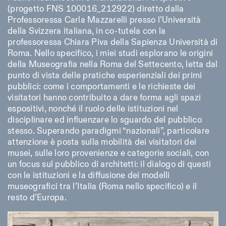
18h30
(progetto FNS 100016_212922) diretto dalla
Professoressa Carla Mazzarelli presso l’Università
Facebook
Instagram
Linkedin
Vimeo
VISITES GUIDÉES:
Seulement sur rendez-vous
Length
della Svizzera italiana, in co-tutela con la
(italien, anglais)
Privacy Policy
professoressa Chiara Piva della Sapienza Università di
Tarif: 10€ par personne
1
365
Pour réservations:
Roma. Nello specifico, i miei studi esplorano le origini
> 1
visite@istitutosvizzero.it
della Museografia nella Roma del Settecento, letta dal
punto di vista delle pratiche esperienziali dei primi
Animaux non admis
pubblici: come i comportamenti e le richieste dei
visitatori hanno contribuito a dare forma agli spazi
espositivi, nonché il ruolo delle istituzioni nel
disciplinare ed influenzare lo sguardo del pubblico
stesso. Superando paradigmi “nazionali”, particolare
attenzione è posta sulla mobilità dei visitatori dei
musei, sulle loro provenienze e categorie sociali, con
un focus sul pubblico di architetti: il dialogo di questi
con le istituzioni e la diffusione dei modelli
museografici tra l’Italia (Roma nello specifico) e il
resto d’Europa.