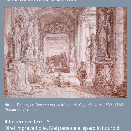
Hubert Robert,
Le Dessinateur au Musée du Capitole,
vers 1762-1763,
Musée de Valence.
Il futuro per te è… ?
Direi imprevedibile. Nel personale, spero in futuro di