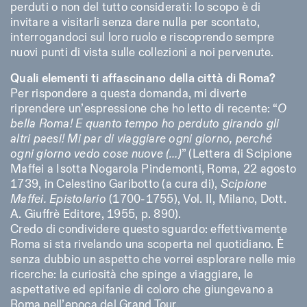
perduti o non del tutto considerati: lo scopo è di
invitare a visitarli senza dare nulla per scontato,
interrogandoci sul loro ruolo e riscoprendo sempre
nuovi punti di vista sulle collezioni a noi pervenute.
Quali elementi ti affascinano della città di Roma?
Per rispondere a questa domanda, mi diverte
riprendere un’espressione che ho letto di recente: “
O
bella Roma! E quanto tempo ho perduto girando gli
altri paesi! Mi par di viaggiare ogni giorno, perché
ogni giorno vedo cose nuove (…)
” (Lettera di Scipione
Maffei a Isotta Nogarola Pindemonti, Roma, 22 agosto
1739, in Celestino Garibotto (a cura di),
Scipione
Maffei. Epistolario
(1700-1755), Vol. II, Milano, Dott.
A. Giuffrè Editore, 1955, p. 890).
Credo di condividere questo sguardo: effettivamente
Roma si sta rivelando una scoperta nel quotidiano. È
senza dubbio un aspetto che vorrei esplorare nelle mie
ricerche: la curiosità che spinge a viaggiare, le
aspettative ed epifanie di coloro che giungevano a
Roma nell’epoca del Grand Tour.