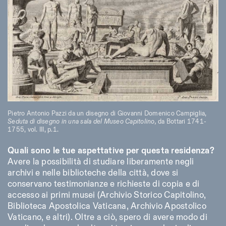
ISTITUTO SVIZZERO
Sede di Milano
MILAN
Via Vecchio Politecnico 3
20121 Milan
+39 02 76 01 61 18
milano@istitutosvizzero.it
HORAIRES DE VISITE:
I’ll miss you when I scroll
away
Lundi–vendredi : 11h00–
17h00
Jeudi : 11h00–20h00
Pietro Antonio Pazzi da un disegno di Giovanni Domenico Campiglia,
Samedi : 14h00–18h00
Seduta di disegno in una sala del Museo Capitolino,
da Bottari 1741-
Dimanche : fermé
1755, vol. III, p.1.
Quali sono le tue aspettative per questa residenza?
Avere la possibilità di studiare liberamente negli
archivi e nelle biblioteche della città, dove si
conservano testimonianze e richieste di copia e di
accesso ai primi musei (Archivio Storico Capitolino,
Biblioteca Apostolica Vaticana, Archivio Apostolico
Vaticano, e altri). Oltre a ciò, spero di avere modo di