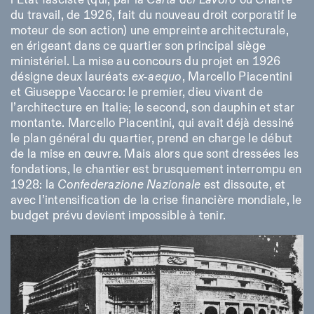
l’Etat fasciste (qui, par la
Carta del Lavoro
ou Charte
du travail, de 1926, fait du nouveau droit corporatif le
ISTITUTO SVIZZERO
moteur de son action) une empreinte architecturale,
Sede di Milano
MILAN
Via Vecchio Politecnico 3
en érigeant dans ce quartier son principal siège
20121 Milan
ministériel. La mise au concours du projet en 1926
+39 02 76 01 61 18
désigne deux lauréats
ex-aequo
, Marcello Piacentini
milano@istitutosvizzero.it
et Giuseppe Vaccaro: le premier, dieu vivant de
HORAIRES DE VISITE:
I’ll miss you when I scroll
l’architecture en Italie; le second, son dauphin et star
away
montante. Marcello Piacentini, qui avait déjà dessiné
Lundi–vendredi : 11h00–
le plan général du quartier, prend en charge le début
17h00
de la mise en œuvre. Mais alors que sont dressées les
Jeudi : 11h00–20h00
Samedi : 14h00–18h00
fondations, le chantier est brusquement interrompu en
Dimanche : fermé
1928: la
Confederazione Nazionale
est dissoute, et
avec l’intensification de la crise financière mondiale, le
budget prévu devient impossible à tenir.