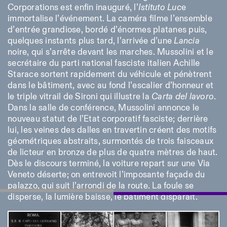
Corporations est enfin inauguré, l’
Istituto Luc
e
immortalise l’événement. La caméra filme l’ensemble
d’entrée grandiose, bordé d’énormes platanes puis,
quelques instants plus tard, l’arrivée d’une
Lancia
noire, qui s’arrête devant les marches. Mussolini et le
secrétaire du parti national fasciste italien Achille
Starace sortent rapidement du véhicule et pénètrent
dans le bâtiment, avec au fond l’escalier d’honneur et
le triple vitrail de Sironi qui illustre la
Carta del lavoro
.
Dans la salle de conférence, Mussolini annonce le
nouveau statut de l’Etat corporatif fasciste; derrière
lui, les veines des dalles en travertin créent des motifs
géométriques abstraits, surmontés de trois faisceaux
de licteur en bronze de plus de quatre mètres de haut.
Dès le discours terminé, la voiture repart sur une Via
Veneto déserte; on entrevoit l’imposante façade du
palazzo, qui suit l’arrondi de la route. La foule se
disperse, la lumière baisse, le bâtiment disparaît.