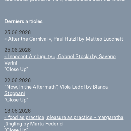
Derniers articles
25.06.2026
« After the Carnival », Paul Hutzli by Matteo Lucchetti
25.06.2026
« Innocent Ambiguity », Gabriel Stöckli by Saverio
Verini
"Close Up"
22.06.2026
“Now, in the Aftermath”, Viola Leddi by Bianca
Stoppani
"Close Up"
18.06.2026
« food as practice, pleasure as practice » margaretha
jüngling by Marta Federici
"Close Up"