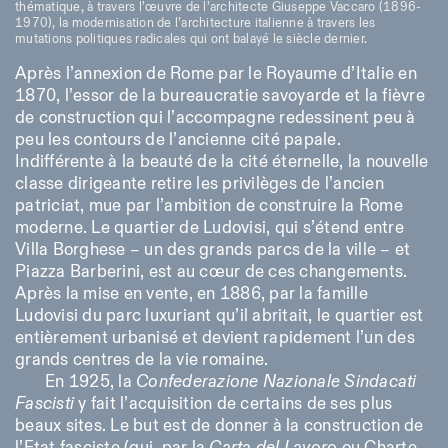
thématique, à travers l’œuvre de l’architecte Giuseppe Vaccaro (1896-
18h30
1970), la modernisation de l’architecture italienne à travers les
mutations politiques radicales qui ont balayé le siècle dernier.
Facebook
Instagram
Linkedin
Vimeo
VISITES GUIDÉES:
Seulement sur rendez-vous
Length
(italien, anglais)
Après l’annexion de Rome par le Royaume d’Italie en
Privacy Policy
Tarif: 10€ par personne
1
365
1870, l’essor de la bureaucratie savoyarde et la fièvre
Pour réservations:
de construction qui l’accompagne redessinent peu à
> 1
visite@istitutosvizzero.it
peu les contours de l’ancienne cité papale.
Animaux non admis
Indifférente à la beauté de la cité éternelle, la nouvelle
classe dirigeante retire les privilèges de l’ancien
patriciat, mue par l’ambition de construire la Rome
moderne. Le quartier de Ludovisi, qui s’étend entre
Villa Borghese – un des grands parcs de la ville – et
Piazza Barberini, est au cœur de ces changements.
Après la mise en vente, en 1886, par la famille
Ludovisi du parc luxuriant qu’il abritait, le quartier est
entièrement urbanisé et devient rapidement l’un des
grands centres de la vie romaine.
En 1925, la
Confederazione Nazionale Sindacati
Fascisti
y fait l’acquisition de certains de ses plus
beaux sites. Le but est de donner à la construction de