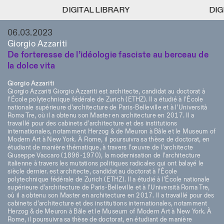
DIGITAL LIBRARY
DIGITAL LIBRARY
DIGIT
DIGIT
1
06.03.2023
Menu
CLOSE
Information
Filtres
CLOSE
CLOSE
Giorgio Azzariti
De forteresse de l’idéologie fasciste au berceau de
Lingua
Area
EN
IT
DE
Reset
FR
ISTITUTO SVIZZERO
Villa Maraini
la dolce vita
ROME
Via Ludovisi 48
Art
Résidences
Sciences
00187 Roma
Calendrier
Giorgio Azzariti
+39 06 420 421
Istituto Svizzero
Giorgio Azzariti Giorgio Azzariti est architecte, candidat au doctorat à
roma@istitutosvizzero.it
Recherche
l’École polytechnique fédérale de Zurich (ETHZ). Il a étudié à l’École
Lieu
Reset
Résidences
nationale supérieure d’architecture de Paris-Belleville et à l’Università
Par transport public: Istituto
Roma Tre, où il a obtenu son Master en architecture en 2017. Il a
Archives
Rome
All
Milan
Svizzero est situé près du
travaillé pour des cabinets d’architecture et des institutions
Blog
internationales, notamment Herzog & de Meuron à Bâle et le Museum of
métro A arrêt Barberini
Organisation
Modern Art à New York. À Rome, il poursuivra sa thèse de doctorat, en
Catégorie
Reset
Bibliothèque
étudiant de manière thématique, à travers l’œuvre de l’architecte
HORAIRES DE LA
Jobs
Giuseppe Vaccaro (1896-1970), la modernisation de l’architecture
09:00–13:30, 14:30–18:00
RÉCEPTION:
All
italienne à travers les mutations politiques radicales qui ont balayé le
Autres Activités
LUN-VEN
siècle dernier. est architecte, candidat au doctorat à l’École
Anthropologie
Archéologie
polytechnique fédérale de Zurich (ETHZ). Il a étudié à l’École nationale
HORAIRES DE VISITE:
Atlas Studios
NEWSLETTER
supérieure d’architecture de Paris-Belleville et à l’Università Roma Tre,
Architecture
Art
Mercredi/Vendredi:
Inscrivez-vous à notre newsletter pour recevoir
où il a obtenu son Master en architecture en 2017. Il a travaillé pour des
14h30–18h30
cabinets d’architecture et des institutions internationales, notamment
informations sur nos événements
Astrophysique
Présentation livre
Herzog & de Meuron à Bâle et le Museum of Modern Art à New York. À
Jeudi: 14h30–20h00
Rome, il poursuivra sa thèse de doctorat, en étudiant de manière
Samedi/Dimanche: 11h00–
More Options...