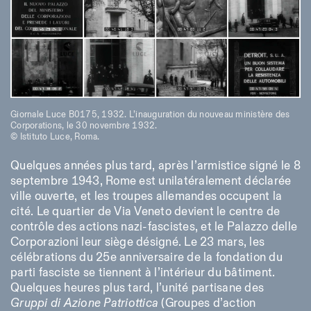
Giornale Luce B0175, 1932. L’inauguration du nouveau ministère des
Corporations, le 30 novembre 1932.
© Istituto Luce, Roma.
Quelques années plus tard, après l’armistice signé le 8
septembre 1943, Rome est unilatéralement déclarée
ville ouverte, et les troupes allemandes occupent la
cité. Le quartier de Via Veneto devient le centre de
contrôle des actions nazi-fascistes, et le Palazzo delle
Corporazioni leur siège désigné. Le 23 mars, les
célébrations du 25e anniversaire de la fondation du
parti fasciste se tiennent à l’intérieur du bâtiment.
Quelques heures plus tard, l’unité partisane des
Gruppi di Azione Patriottica
(Groupes d’action