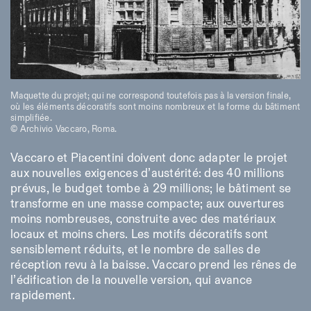
Maquette du projet; qui ne correspond toutefois pas à la version finale,
Designed by Dallas
où les éléments décoratifs sont moins nombreux et la forme du bâtiment
simplifiée.
© Archivio Vaccaro, Roma.
Vaccaro et Piacentini doivent donc adapter le projet
aux nouvelles exigences d’austérité: des 40 millions
prévus, le budget tombe à 29 millions; le bâtiment se
transforme en une masse compacte; aux ouvertures
moins nombreuses, construite avec des matériaux
locaux et moins chers. Les motifs décoratifs sont
sensiblement réduits, et le nombre de salles de
réception revu à la baisse. Vaccaro prend les rênes de
l’édification de la nouvelle version, qui avance
rapidement.