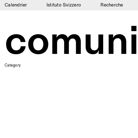
Calendrier
Istituto Svizzero
Recherche
Calendrier
comuni
Istituto Svizzero
Recherche
Résidences
Category
Archives
Blog
Organisation
Bibliothèque
Jobs