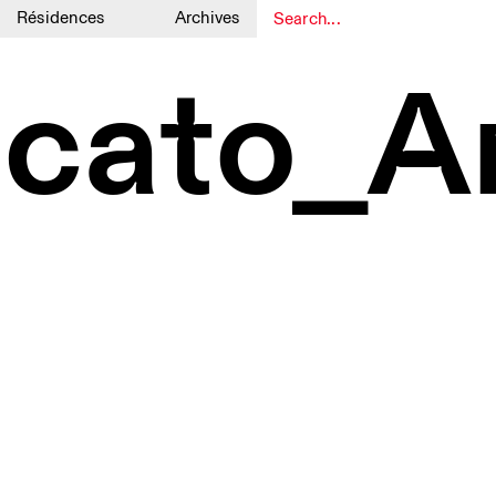
Résidences
Archives
1
1
cato_Ar