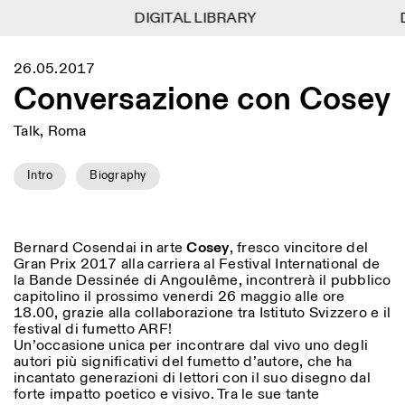
DIGITAL LIBRARY
DIGITAL LIBRARY
D
D
1
Menu
Close
26.05.2017
Information
Filters
Close
Close
Conversazione con Cosey
Lingua
Area
EN
IT
DE
Reset
FR
ISTITUTO SVIZZERO
Villa Maraini
ROME
Via Ludovisi 48
Talk, Roma
Art
Residencies
Science
00187 Roma
Calendar
+39 06 420 421
Istituto Svizzero
roma@istitutosvizzero.it
Intro
Biography
Research
Location
Reset
Residencies
By public transportation:
Archive
Rome
All
Milan
Istituto Svizzero is located
Blog
near the metro A stop
Organisation
Bernard Cosendai in arte
Cosey
, fresco vincitore del
Barberini
Category
Reset
Gran Prix 2017 alla carriera al Festival International de
Library
la Bande Dessinée di Angoulême, incontrerà il pubblico
Jobs
FRONT DESK HOURS:
All Categories
capitolino il prossimo venerdi 26 maggio alle ore
Other Activities
09:00AM–01:30PM,
MON-FRI
18.00, grazie alla collaborazione tra Istituto Svizzero e il
Anthropology
Archaeology
02:30PM–06:00PM
festival di fumetto ARF!
NEWSLETTER
Un’occasione unica per incontrare dal vivo uno degli
Architecture
Art
EXHIBITION HOURS:
Atlas Studios
Signup to our newsletter to receive updates about our
autori più significativi del fumetto d’autore, che ha
Wednesday/Friday: 14:30-
events
Astrophysics
Book launch
incantato generazioni di lettori con il suo disegno dal
18:30
forte impatto poetico e visivo. Tra le sue tante
Thursday: 14:30-20:00
More Options...