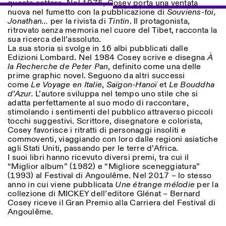
questo settore. Nel 1975, Cosey porta una ventata
nuova nel fumetto con la pubblicazione di
Souviens-toi,
Jonathan…
per la rivista di
Tintin
. Il protagonista,
ISTITUTO SVIZZERO
ritrovato senza memoria nel cuore del Tibet, racconta la
Sede di Milano
MILAN
sua ricerca dell’assoluto.
Via Vecchio Politecnico 3
La sua storia si svolge in 16 albi pubblicati dalle
20121 Milan
Edizioni Lombard. Nel 1984 Cosey scrive e disegna
+39 02 76 01 61 18
À
la Recherche de Peter Pan
, definito come una delle
milano@istitutosvizzero.it
prime graphic novel. Seguono da altri successi
EXHIBITION HOURS:
I’ll miss you when I scroll
come
Le Voyage en Italie
,
Saïgon-Hanoï
et
Le Bouddha
away
d’Azur.
L’autore sviluppa nel tempo uno stile che si
Monday/Friday: 11:00-
adatta perfettamente al suo modo di raccontare,
17:00
stimolando i sentimenti del pubblico attraverso piccoli
Thursday: 11:00-20:00
tocchi suggestivi. Scrittore, disegnatore e colorista,
Saturday: 14:00-18:00
Cosey favorisce i ritratti di personaggi insoliti e
Sunday closed
commoventi, viaggiando con loro dalle regioni asiatiche
agli Stati Uniti, passando per le terre d’Africa.
I suoi libri hanno ricevuto diversi premi, tra cui il
“Miglior album” (1982) e “Migliore sceneggiatura”
(1993) al Festival di Angoulême. Nel 2017 – lo stesso
anno in cui viene pubblicata
Une étrange mélodie
per la
collezione di MICKEY dell’editore Glénat – Bernard
Cosey riceve il Gran Premio alla Carriera del Festival di
Angoulême.