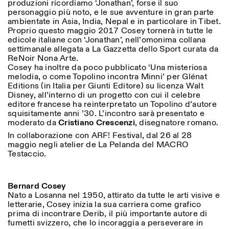
produzioni ricordiamo ‘Jonathan’, forse il suo
Saturday/Sunday: 11:00-
personaggio più noto, e le sue avventure in gran parte
18:30
ambientate in Asia, India, Nepal e in particolare in Tibet.
Facebook
Instagram
Linkedin
Vimeo
Length (days)
Proprio questo maggio 2017 Cosey tornerà in tutte le
GUIDED TOURS:
By appointment only
edicole italiane con ‘Jonathan’, nell’omonima collana
Privacy Policy
(Italian, English)
1
365
settimanale allegata a La Gazzetta dello Sport curata da
Cost: 10€ per person
ReNoir Nona Arte.
> 1
For bookings:
Cosey ha inoltre da poco pubblicato ‘Una misteriosa
visite@istitutosvizzero.it
melodia, o come Topolino incontra Minni’ per Glénat
Editions (in Italia per Giunti Editore) su licenza Walt
Animals are not permitted
Disney, all’interno di un progetto con cui il celebre
editore francese ha reinterpretato un Topolino d’autore
squisitamente anni ’30. L’incontro sarà presentato e
moderato da
Cristiano Crescenzi
, disegnatore romano.
In collaborazione con ARF! Festival, dal 26 al 28
maggio negli atelier de La Pelanda del MACRO
Testaccio.
Bernard Cosey
Nato a Losanna nel 1950, attirato da tutte le arti visive e
letterarie, Cosey inizia la sua carriera come grafico
prima di incontrare Derib, il più importante autore di
fumetti svizzero, che lo incoraggia a perseverare in