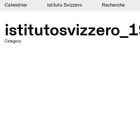
Calendrier
Istituto Svizzero
Recherche
Calendrier
istitutosvizzer
Istituto Svizzero
Category
Recherche
Résidences
Archives
Blog
Organisation
Bibliothèque
Jobs