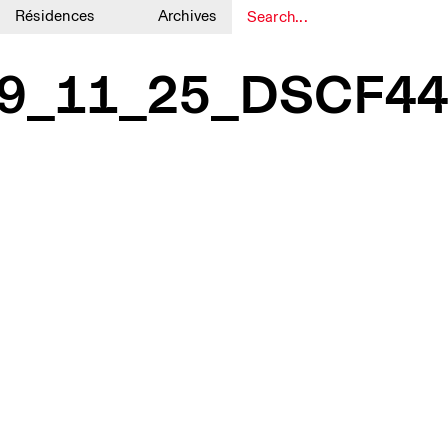
Résidences
Archives
1
1
o_19_11_25_DSCF44