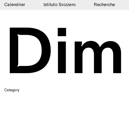
Calendrier
Istituto Svizzero
Recherche
Calendrier
Dimi
Istituto Svizzero
Recherche
Résidences
Archives
Blog
Organisation
Category
Bibliothèque
Jobs