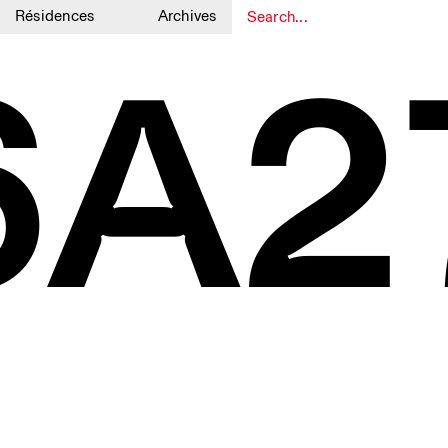
Résidences
Archives
6A2
1
1