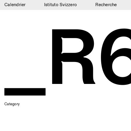
Calendrier
Istituto Svizzero
Recherche
_R
Calendrier
Istituto Svizzero
Recherche
Résidences
Archives
Blog
Organisation
Bibliothèque
Category
Jobs