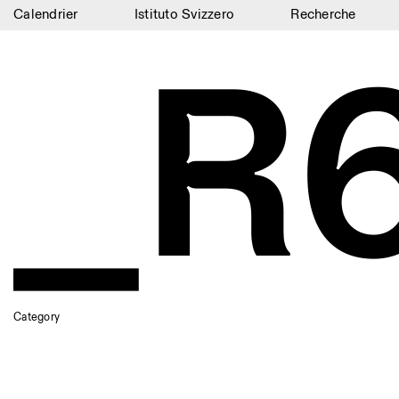
Calendrier
Istituto Svizzero
Recherche
_R
Calendrier
Istituto Svizzero
Recherche
Résidences
Archives
Blog
Organisation
Bibliothèque
Category
Jobs