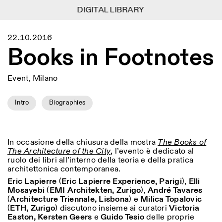
DIGITAL LIBRARY
DIGITAL LIBRARY
1
Menu
Close
22.10.2016
Information
Filters
Close
Close
Books in Footnotes
Lingua
Area
EN
IT
DE
Reset
FR
ISTITUTO SVIZZERO
Villa Maraini
ROME
Via Ludovisi 48
Art
Residencies
Science
Event, Milano
00187 Roma
Calendar
+39 06 420 421
Istituto Svizzero
roma@istitutosvizzero.it
Research
Location
Reset
Intro
Biographies
Residencies
By public transportation:
Archive
Rome
All
Milan
Istituto Svizzero is located
Blog
near the metro A stop
Organisation
Barberini
In occasione della chiusura della mostra
The Books of
Category
Reset
Library
The Architecture of the City
, l’evento è dedicato al
Jobs
FRONT DESK HOURS:
All Categories
ruolo dei libri all’interno della teoria e della pratica
Other Activities
09:00AM–01:30PM,
MON-FRI
architettonica contemporanea.
Anthropology
Archaeology
02:30PM–06:00PM
Eric Lapierre
(
Eric Lapierre Experience, Parigi
),
Elli
NEWSLETTER
Mosayebi
Architecture
(
EMI Architekten, Zurigo
),
André Tavares
Art
EXHIBITION HOURS:
Atlas Studios
Signup to our newsletter to receive updates about our
(
Architecture Triennale, Lisbona
) e
Milica Topalovic
Wednesday/Friday: 14:30-
events
Astrophysics
Book launch
(
ETH, Zurigo
) discutono insieme ai curatori
Victoria
18:30
Easton, Kersten Geers
e
Guido Tesio
delle proprie
Thursday: 14:30-20:00
More Options...