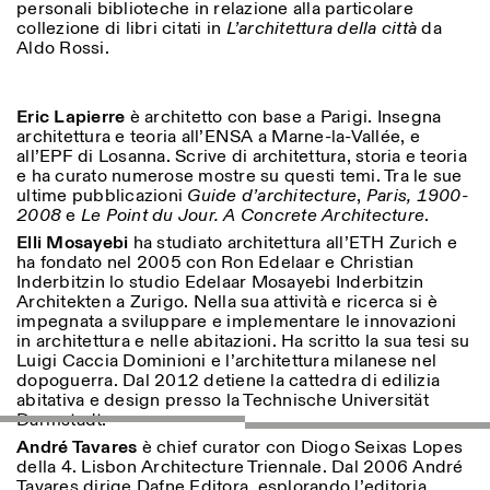
personali biblioteche in relazione alla particolare
Saturday/Sunday: 11:00-
collezione di libri citati in
L’architettura della città
da
18:30
Aldo Rossi.
Facebook
Instagram
Linkedin
Vimeo
Length (days)
GUIDED TOURS:
By appointment only
Privacy Policy
(Italian, English)
1
365
Cost: 10€ per person
Eric Lapierre
è architetto con base a Parigi. Insegna
> 1
For bookings:
architettura e teoria all’ENSA a Marne-la-Vallée, e
visite@istitutosvizzero.it
all’EPF di Losanna. Scrive di architettura, storia e teoria
e ha curato numerose mostre su questi temi. Tra le sue
Animals are not permitted
ultime pubblicazioni
Guide d’architecture
,
Paris, 1900-
2008
e
Le Point du Jour. A Concrete Architecture
.
Elli Mosayebi
ha studiato architettura all’ETH Zurich e
ha fondato nel 2005 con Ron Edelaar e Christian
Inderbitzin lo studio Edelaar Mosayebi Inderbitzin
Architekten a Zurigo. Nella sua attività e ricerca si è
impegnata a sviluppare e implementare le innovazioni
in architettura e nelle abitazioni. Ha scritto la sua tesi su
Luigi Caccia Dominioni e l’architettura milanese nel
dopoguerra. Dal 2012 detiene la cattedra di edilizia
abitativa e design presso la Technische Universität
Darmstadt.
André Tavares
è chief curator con Diogo Seixas Lopes
della 4. Lisbon Architecture Triennale. Dal 2006 André
Tavares dirige Dafne Editora, esplorando l’editoria