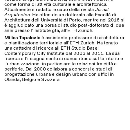
come forma di attività culturale e architettonica.
Attualmente è redattore capo della rivista
Jornal
Arquitectos.
Ha ottenuto un dottorato alla Facoltà di
ISTITUTO SVIZZERO
Sede di Milano
Architettura dell’Università di Porto, mentre nel 2016 si
MILAN
Via Vecchio Politecnico 3
è aggiudicato una borsa di studio post-dottorato di due
20121 Milan
anni presso l’institute gta, all’ETH Zurich.
+39 02 76 01 61 18
Milica Topalovic
è assistente professore di architettura
milano@istitutosvizzero.it
e pianificazione territoriale all’ETH Zurich. Ha tenuto
una cattedra di ricerca all’ETH Studio Basel
EXHIBITION HOURS:
I’ll miss you when I scroll
Contemporary City Institute dal 2006 al 2011. La sua
away
ricerca e l’insegnamento si concentrano sul territorio e
Monday/Friday: 11:00-
l’urbanizzazione, in particolare le relazioni tra città e
17:00
periferie. Dal 2000 collabora a concorsi e studi di
Thursday: 11:00-20:00
progettazione urbana e design urbano con uffici in
Saturday: 14:00-18:00
Olanda, Belgio e Svizzera.
Sunday closed